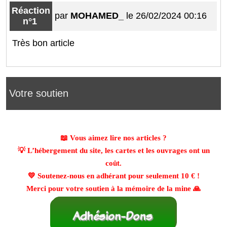
Réaction
par
MOHAMED_
le 26/02/2024 00:16
n°1
Très bon article
Votre soutien
📖 Vous aimez lire nos articles ?
💡 L’hébergement du site, les cartes et les ouvrages ont un
coût.
💛 Soutenez-nous en adhérant pour seulement
10 €
!
Merci pour votre soutien à la mémoire de la mine 🙏