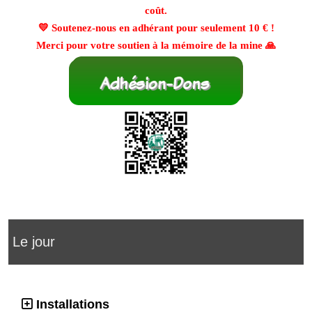
coût.
💛 Soutenez-nous en adhérant pour seulement
10 €
!
Merci pour votre soutien à la mémoire de la mine 🙏
Le jour
Installations