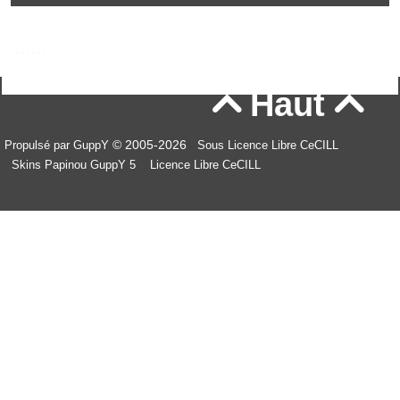
Haut


© 2005-2026
Propulsé par GuppY
Sous Licence Libre CeCILL
Skins Papinou GuppY 5
Licence Libre CeCILL