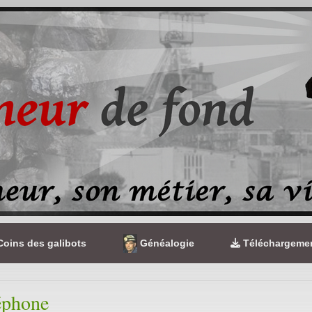
oins des galibots
Généalogie
Téléchargeme
éphone