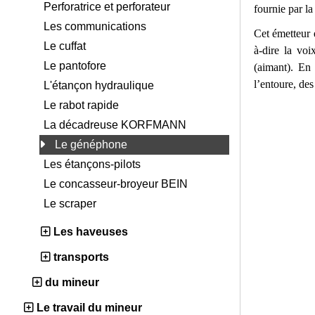
Perforatrice et perforateur
fournie par la
Les communications
Cet émetteur 
Le cuffat
à-dire la vo
Le pantofore
(aimant). En
l’entoure, de
L'étançon hydraulique
Le rabot rapide
La décadreuse KORFMANN
Le généphone
Les étançons-pilots
Le concasseur-broyeur BEIN
Le scraper
Les haveuses
transports
du mineur
Le travail du mineur