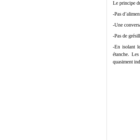
Le principe d
-Pas d’aliment
-Une conversa
-Pas de grési
-En isolant l
étanche. Les
quasiment ind