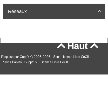
Réseaux

Haut


© 2005-2026
Propulsé par GuppY
Sous Licence Libre CeCILL
Skins Papinou GuppY 5
Licence Libre CeCILL