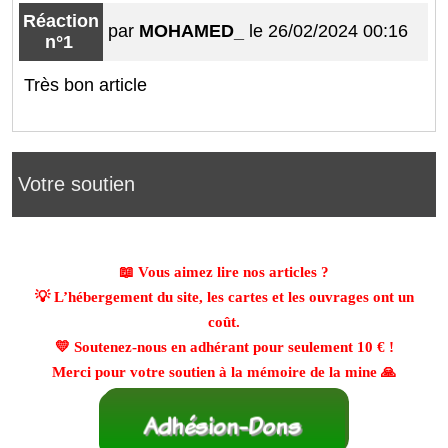
Réaction
par
MOHAMED_
le 26/02/2024 00:16
n°1
Très bon article
Votre soutien
📖 Vous aimez lire nos articles ?
💡 L’hébergement du site, les cartes et les ouvrages ont un
coût.
💛 Soutenez-nous en adhérant pour seulement
10 €
!
Merci pour votre soutien à la mémoire de la mine 🙏