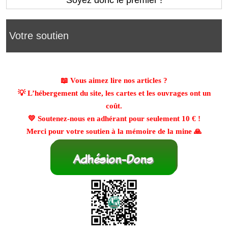
Soyez donc le premier !
Votre soutien
📖 Vous aimez lire nos articles ?
💡 L’hébergement du site, les cartes et les ouvrages ont un
coût.
💛 Soutenez-nous en adhérant pour seulement
10 €
!
Merci pour votre soutien à la mémoire de la mine 🙏