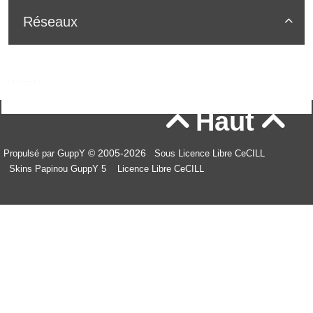
Réseaux

Haut


© 2005-2026
Propulsé par GuppY
Sous Licence Libre CeCILL
Skins Papinou GuppY 5
Licence Libre CeCILL