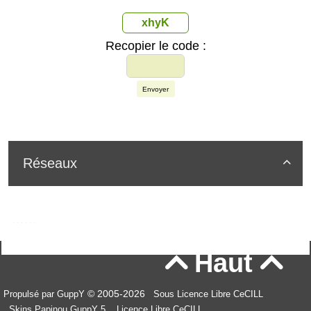
xhyK
Recopier le code :
Envoyer
Réseaux

Haut


© 2005-2026
Propulsé par GuppY
Sous Licence Libre CeCILL
Skins Papinou GuppY 5
Licence Libre CeCILL