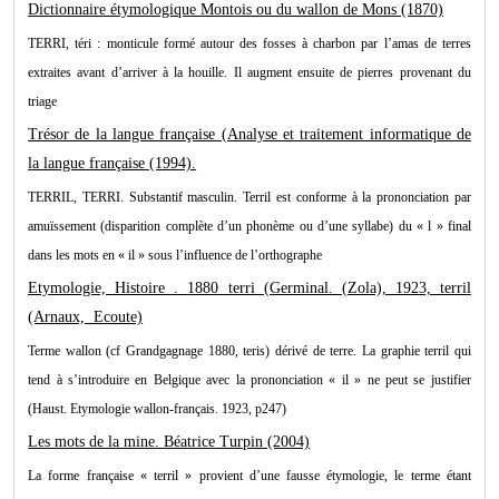
Dictionnaire étymologique Montois ou du wallon de Mons (1870)
TERRI, téri : monticule formé autour des fosses à charbon par l’amas de terres
extraites avant d’arriver à la houille. Il augment ensuite de pierres provenant du
triage
Trésor de la langue française (Analyse et traitement informatique de
la langue française (1994).
TERRIL, TERRI. Substantif masculin. Terril est conforme à la prononciation par
amuïssement (disparition complète d’un phonème ou d’une syllabe) du « l » final
dans les mots en « il » sous l’influence de l’orthographe
Etymologie, Histoire .
1880 terri (Germinal. (Zola), 1923, terril
(Arnaux, Ecoute)
Terme wallon (cf Grandgagnage 1880, teris) dérivé de terre. La graphie terril qui
tend à s’introduire en Belgique avec la prononciation « il » ne peut se justifier
(Haust. Etymologie wallon-français. 1923, p247)
Les mots de la mine. Béatrice Turpin (2004)
La forme française « terril » provient d’une fausse étymologie, le terme étant