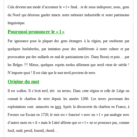
Cela devient une mode d’accentuer le « l » final…et de nous indisposer, nous, gens
du Nord qui désirons garder intacts notre mémoire industrielle et notre patrimoine
linguistique.
Pourquoi prononcer le « l »
Par ignorance pour la plupart des gens étrangers à la région, par snobisme par
quelques hurluberlus, par imitation pour des indifférents à notre culture et par
provocation par des nullards en mal de parisianisme (ex. Dany Boon) et puis… par
les Belges !!! Mieux, quelques esprits tordus affirment que terril vient de stérile !
N’importe quoi ! Il est clair que le mot terril provient de terre.
Origine du mot
Il est wallon. Il s’écrit terrî, téri ou terriss. Dans cette région et celle de Liège on
connait le charbon de terre depuis les années 1200. Les terres provenant des
exploitations sont amassées en
terri
. Après la découverte du charbon en France, à
Fresnes sur Escaut en 1720, le mot est « francisé » avec un « l » par analogie avec
d’autres mots en « il » mais le Littré affirme que ce « l » ne se prononce pas, comme
fusil, outil, persil, fournil, chenil…