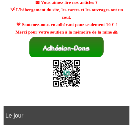
📖 Vous aimez lire nos articles ?
💡 L’hébergement du site, les cartes et les ouvrages ont un
coût.
💛 Soutenez-nous en adhérant pour seulement
10 €
!
Merci pour votre soutien à la mémoire de la mine 🙏
Le jour