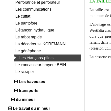
LA TAILLE 
Perforatrice et perforateur
Les communications
La taille es
minimum de 0
Le cuffat
Le pantofore
L’abattage es
L'étançon hydraulique
Westfalia cla
durs que pré
Le rabot rapide
faisant dans 
La décadreuse KORFMANN
(pression util
Le généphone
La desserte e
Les étançons-pilots
Le concasseur-broyeur BEIN
Le scraper
Les haveuses
transports
du mineur
Le travail du mineur