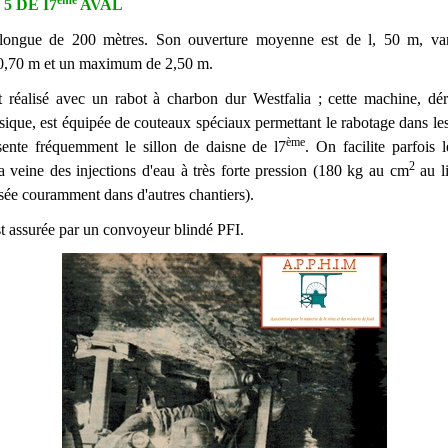
5 DE I7
AVAL
t longue de 200 mètres. Son ouverture moyenne est de l, 50 m, var
,70 m et un maximum de 2,50 m.
t réalisé avec un rabot à charbon dur Westfalia ; cette machine, dé
ssique, est équipée de couteaux spéciaux permettant le rabotage dans les
ème
sente fréquemment le sillon de daisne de l7
. On facilite parfois 
2
la veine des injections d'eau à très forte pression (180 kg au cm
au l
isée couramment dans d'autres chantiers).
st assurée par un convoyeur blindé PFI.