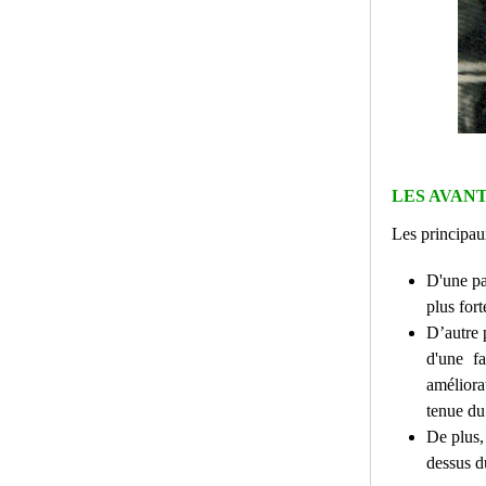
LES AVAN
Les principaux
D'une pa
plus for
D’autre p
d'une f
améliorat
tenue du 
De plus, 
dessus d