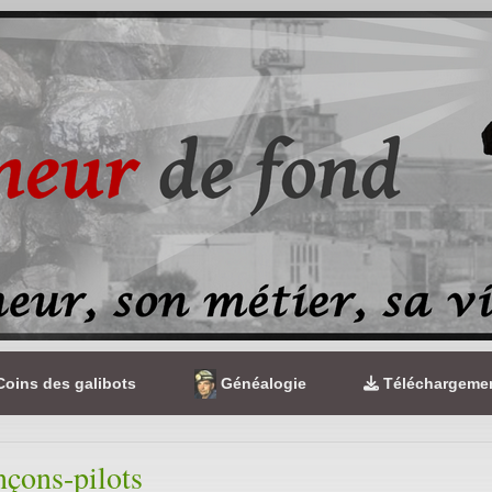
oins des galibots
Généalogie
Téléchargeme
nçons-pilots