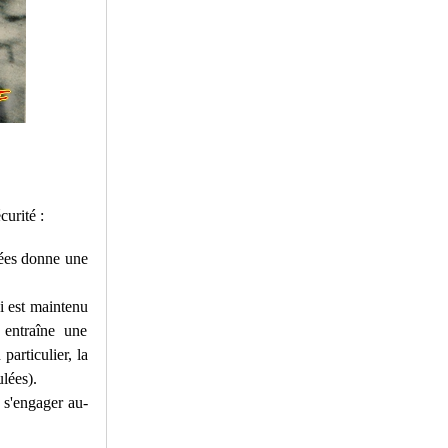
curité :
vées donne une
ci est maintenu
 entraîne une
particulier, la
ulées).
à s'engager au-