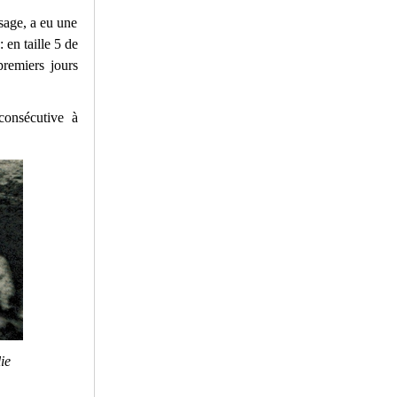
isage, a eu une
en taille 5 de
remiers jours
consécutive à
ie