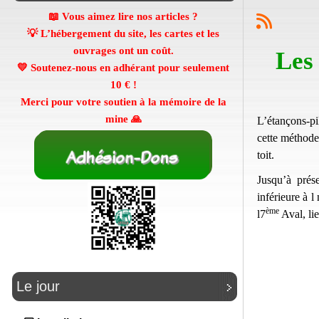
📖 Vous aimez lire nos articles ?
💡 L’hébergement du site, les cartes et les
ouvrages ont un coût.
Les
💛 Soutenez-nous en adhérant pour seulement
10 €
!
Merci pour votre soutien à la mémoire de la
mine 🙏
L’étançons-pi
cette méthode
toit.
Jusqu’à prés
inférieure à l
ème
l7
Aval, lie
Le jour