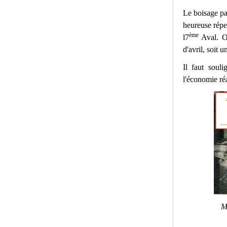
Le boisage par
heureuse répe
ème
l7
Aval. O
d'avril, soit 
Il faut soul
l'économie réa
M