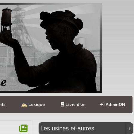
nts
Lexique
Livre d'or
AdminON
Les usines et autres