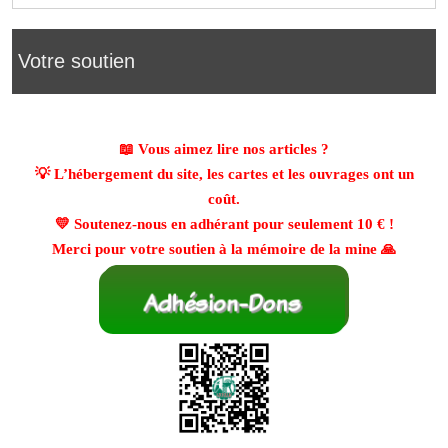
Votre soutien
📖 Vous aimez lire nos articles ?
💡 L’hébergement du site, les cartes et les ouvrages ont un
coût.
💛 Soutenez-nous en adhérant pour seulement
10 €
!
Merci pour votre soutien à la mémoire de la mine 🙏