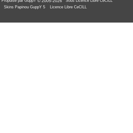
© 2005-2026
Propulsé par GuppY
Sous Licence Libre CeCILL
Skins Papinou GuppY 5
Licence Libre CeCILL