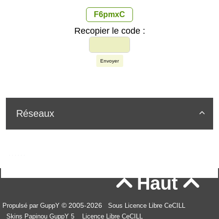
F6pmxC
Recopier le code :
Envoyer
Réseaux

Haut


© 2005-2026
Propulsé par GuppY
Sous Licence Libre CeCILL
Skins Papinou GuppY 5
Licence Libre CeCILL