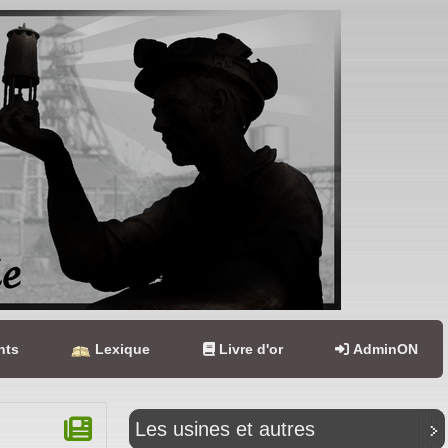
nts
Lexique
Livre d'or
AdminON
Les usines et autres