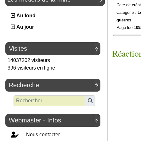
Date de créat
Catégorie :
L
Au fond
guerres
Au jour
Page lue
109
Visites

Réaction
14037202 visiteurs
396 visiteurs en ligne
Recherche

Webmaster - Infos

Nous contacter