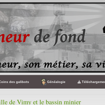
oins des galibots
Généalogie
Téléchargeme
ille de Vimy et le bassin minier