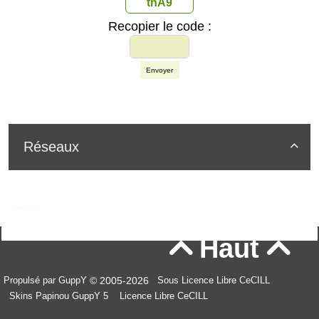
thA9
Recopier le code :
Envoyer
Réseaux

Haut


© 2005-2026
Propulsé par GuppY
Sous Licence Libre CeCILL
Skins Papinou GuppY 5
Licence Libre CeCILL