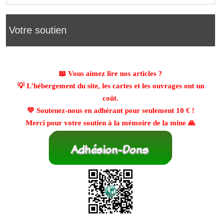
Votre soutien
📖 Vous aimez lire nos articles ?
💡 L’hébergement du site, les cartes et les ouvrages ont un
coût.
💛 Soutenez-nous en adhérant pour seulement
10 €
!
Merci pour votre soutien à la mémoire de la mine 🙏