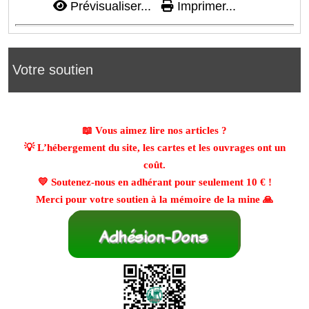
Prévisualiser...
Imprimer...
Votre soutien
📖 Vous aimez lire nos articles ?
💡 L’hébergement du site, les cartes et les ouvrages ont un
coût.
💛 Soutenez-nous en adhérant pour seulement
10 €
!
Merci pour votre soutien à la mémoire de la mine 🙏