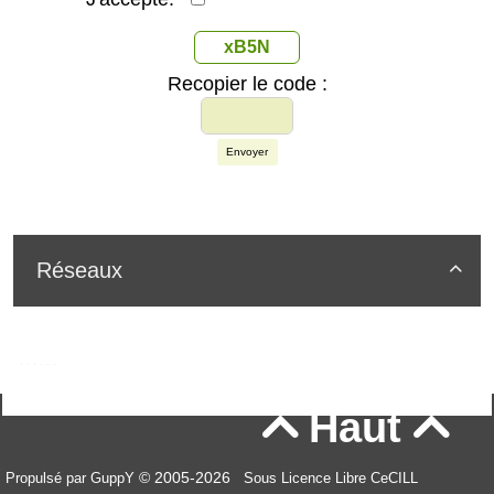
xB5N
Recopier le code :
Envoyer
Réseaux

Haut


© 2005-2026
Propulsé par GuppY
Sous Licence Libre CeCILL