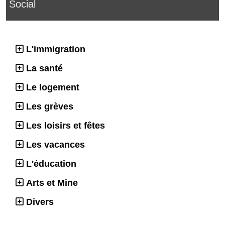
Social
L'immigration
La santé
Le logement
Les grèves
Les loisirs et fêtes
Les vacances
L'éducation
Arts et Mine
Divers