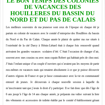
LE BON TEMPS DES COLONIES
DE VACANCES DES
HOUILLERES DU BASSIN DU
NORD ET DU PAS DE CALAIS
Les meilleurs souvenirs de ma jeunesse sont ceux de l’époque où chaque été je
partais en colonie de vacances avec le comité d’entreprise des Houillères du bassin
du Nord et du Pas de Calais. Chaque année le plaisir de quitter ma rue située à
l’extrémité de la cité Darcy à Hénin-Liétard était à chaque fois renouvelé quand
arrivaient les grandes vacances scolaires d’été. C’était l’occasion de changer d’air,
souvent avec mes cousins ou avec mon copain Robert qui habitait près de chez moi.
J’étais l’enfant unique d’un couple d’ouvriers qui n’avaient pas les moyens de partir
eux-mêmes en vacances mais qui tenaient absolument à ce que je puisse découvrir
d’autres régions de France et que je fasse connaissance avec la vie en communauté
entouré de jeunes. Je découvrais à chaque nouvelle session à laquelle ils
m’inscrivaient tant que j’avais le droit d’y participer. Il se fait donc que dès l’âge de
6 ans jusqu’à l’âge de 14 ans chaque année, je préparais ma valise suivant la liste
des vêtements et accessoires de toilette établie par le comité d’établissement gérant