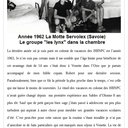
La dernière année où je suis parti en colonie de vacances des HBNPC est l’année
1963, Je n’en suis pas certain mais il me semble que l’âge limite pour bénéficier de
cet avantage était de 14 ans c’était donc à Venette dans l’Oise que je partais
accompagné de mon fidèle copain Robert pour une dernière session.
Paradoxalement, bien que ce fût la période la plus proche dans le temps, c’est celle
qui me laisse le moins de souvenirs. Le rituel des vacances en colonie des HBNPC
n’avait guère changé depuis ma première expérience aux Sables d’Olonne 8 ans
plus tôt. Sauf que de petit garçon bien sage j’étais passé à adolescent un peu plus
turbulent qui aspirait à autre chose pour meubler ses grandes vacances scolaires
d’été. C’est peut-être pour cette raison que la routine s’étant installée je n’ai pas
d’anecdote ni de faits particuliers qui ont marqués mon séjour à Venette. La vie de