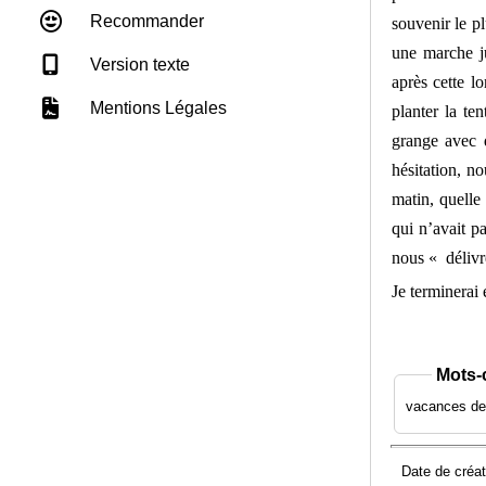
Recommander
souvenir le p
une marche ju
Version texte
après cette l
Mentions Légales
planter la te
grange avec 
hésitation, n
matin, quelle
qui n’avait p
nous « délivr
Je terminerai
Mots-
vacances de 
Date de créat