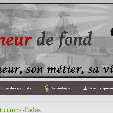
oins des galibots
Généalogie
Téléchargeme
t camps d'ados