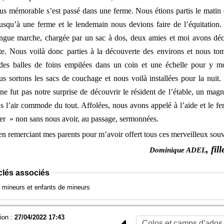
lus mémorable s’est passé dans une ferme. Nous étions partis le mati
squ’à une ferme et le lendemain nous devions faire de l’équitation.
ongue marche, chargée par un sac à dos, deux amies et moi avons dé
nte. Nous voilà donc parties à la découverte des environs et nous t
des balles de foins empilées dans un coin et une échelle pour y m
ous sortons les sacs de couchage et nous voilà installées pour la nuit
 ne fut pas notre surprise de découvrir le résident de l’étable, un magn
as l’air commode du tout. Affolées, nous avons appelé à l’aide et le fe
er » non sans nous avoir, au passage, sermonnées.
 en remerciant mes parents pour m’avoir offert tous ces merveilleux souv
, fil
Dominique ADEL
clés associés
mineurs et enfants de mineurs
ion :
27/04/2022 17:43