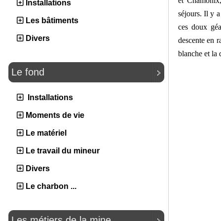
et Chamonix,
Installations
séjours. Il y 
Les bâtiments
ces doux géa
Divers
descente en r
blanche et la
Le fond
Installations
Moments de vie
Le matériel
Le travail du mineur
Divers
Le charbon ...
Les métiers de la mine