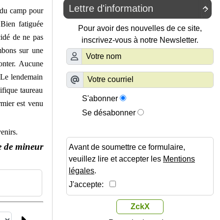
Lettre d'information

n du camp pour
 Bien fatiguée
Pour avoir des nouvelles de ce site,
cidé de ne pas
inscrivez-vous à notre Newsletter.
ombons sur une
onter. Aucune
. Le lendemain
ifique taureau
S'abonner
rmier est venu
Se désabonner
enirs.
le de mineur
Avant de soumettre ce formulaire,
veuillez lire et accepter les
Mentions
légales
.
J'accepte:
ZckX