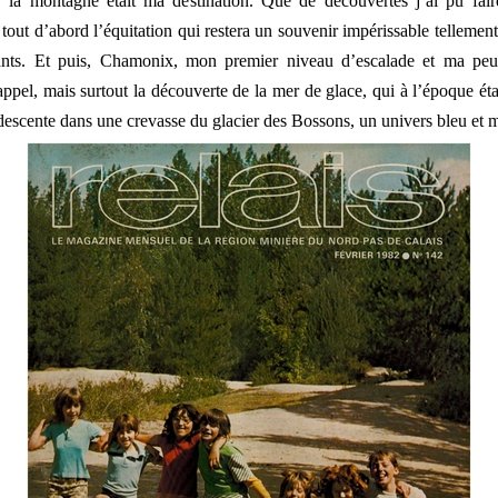
 la montagne était ma destination. Que de découvertes j’ai pu fair
a tout d’abord l’équitation qui restera un souvenir impérissable tellement
nts. Et puis, Chamonix, mon premier niveau d’escalade et ma peu
appel, mais surtout la découverte de la mer de glace, qui à l’époque éta
 descente dans une crevasse du glacier des Bossons, un univers bleu et 