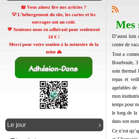
📖 Vous aimez lire nos articles ?
💡 L’hébergement du site, les cartes et les
Mes 
ouvrages ont un coût.
💛 Soutenez-nous en adhérant pour seulement
D’aussi loin 
10 €
!
centre de vac
Merci pour votre soutien à la mémoire de la
mine 🙏
Tout a comme
Bourboule, 3 
soin thermal 
repas et veil
agréables de 
mon institutr
temps pour me
le long de l
dans son nom
Le jour
Ce n’est qu’a