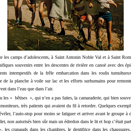
te les camps d’adolescents, à Saint Antonin Noble Val et à Saint Ro
ifiques souvenirs entre les descentes de rivière en canoë avec des ép
ents intempestifs de la frêle embarcation dans les roulis tumultue
ge de la planche à voile sur lac et les efforts surhumains pour remonte
vent dans l’eau que dans l’air.
eu les « bêtises », qui n’en a pas faites, la camaraderie, qui bien souve
s moniteurs, très patients qui avaient du fil à retordre. Quelques exemp
véler, l’auto-stop pour moins se fatiguer et arriver avant le groupe à d
llet, non autorisés bien sûr mais un édredon dans le lit et hop c’était parti
 », les crapauds dans les chambres, le dentifrice dans les chaussur