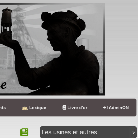
nts
Lexique
Livre d'or
AdminON
Les usines et autres