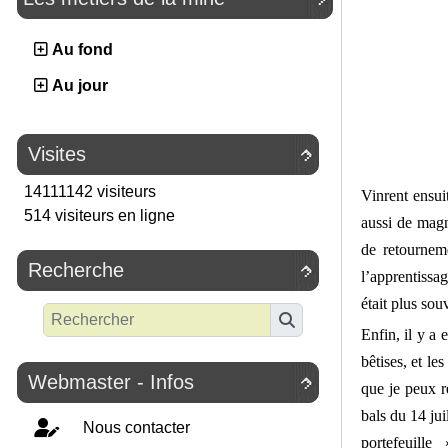
Au fond
Au jour
Visites

14111142 visiteurs
Vinrent ensui
514 visiteurs en ligne
aussi de magn
de retournem
Recherche

l’apprentissa
était plus sou
Enfin, il y a 
bêtises, et le
Webmaster - Infos

que je peux ré
bals du 14 jui
Nous contacter
portefeuille