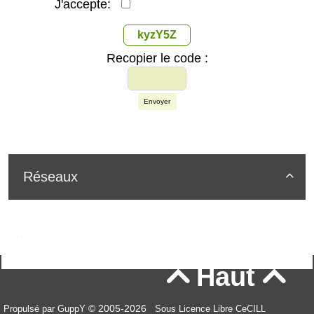
J'accepte:
kyzY5Z
Recopier le code :
Envoyer
Réseaux

Haut


© 2005-2026
Propulsé par GuppY
Sous Licence Libre CeCILL