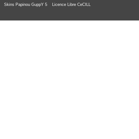
Skins Papinou GuppY 5
Licence Libre CeCILL