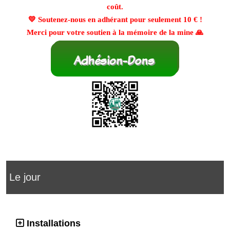
coût.
💛 Soutenez-nous en adhérant pour seulement
10 €
!
Merci pour votre soutien à la mémoire de la mine 🙏
Le jour
Installations