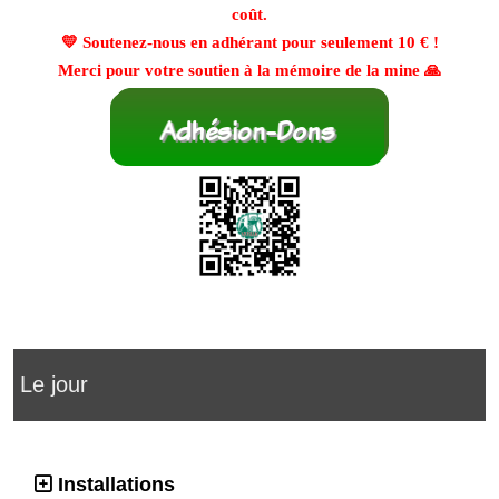
coût.
💛 Soutenez-nous en adhérant pour seulement
10 €
!
Merci pour votre soutien à la mémoire de la mine 🙏
Le jour
Installations