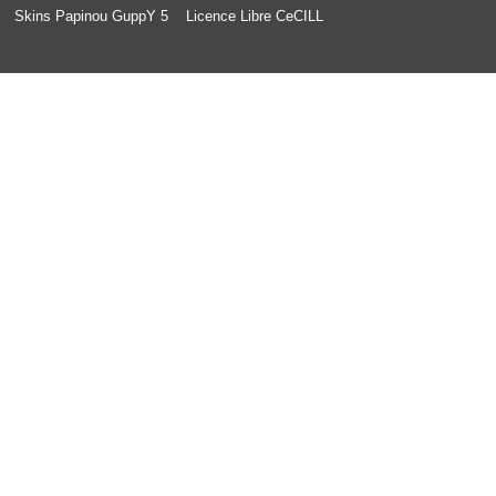
Skins Papinou GuppY 5
Licence Libre CeCILL