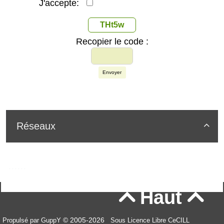
J'accepte:
THt5w
Recopier le code :
Envoyer
Réseaux

Haut


© 2005-2026
Propulsé par GuppY
Sous Licence Libre CeCILL