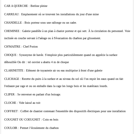
CAR A QUERCHE : Berline pleine
CARREAU: Emplacement où se trouvent les installations du jour d'une mine
CHANDELLE : Bois porteur sous une rallonge ou un cadre.
CHEMINEE : Galerie parallèle à un plan à chariot porteur et qui sert. À la circulation du personnel. Voie
inclinée en couche servant à I'aérage ou à I'évacuation du charbon par glissement.
CH'MAITRE : Chef Porion
CHOQUE : Synonyme de havée. S'emploie plus particulièrement quand on apprécie la surface
déhouillée On dit : tel ouvrier a abattu 4 m de choque
CLARINETITE : Elément de tuyauterie air ou eau multiprise à front d'une galerie
CLICHAGE : Recette du puits à la surface et au niveau du sol où l’on reçoit les eaux quand on fait
l'exhaure par cage et ou on emballe dans la cage les longs bois et les matériaux lourds.
CLIPER : Se renverser en parlant d'un boisage.
CLOCHE : Vide laissé au toit
COFFRET : Coffret de chantier contenant I'ensemble des dispositifs électriques pour une installation
COUGNET OU COEUGNET : Coin en bois
COULOIR : Permet l’écoulement du charbon