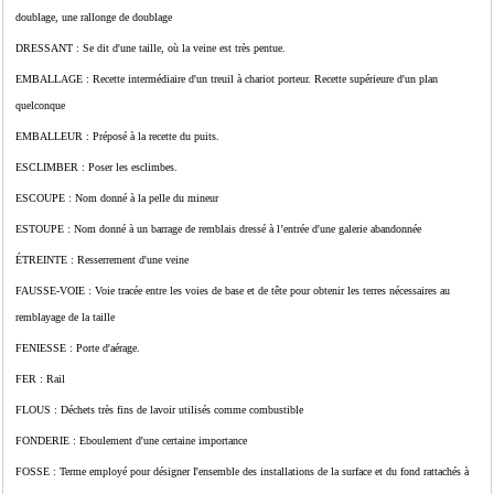
doublage, une rallonge de doublage
DRESSANT : Se dit d'une taille, où la veine est très pentue.
EMBALLAGE : Recette intermédiaire d'un treuil à chariot porteur. Recette supérieure d'un plan
quelconque
EMBALLEUR : Préposé à la recette du puits.
ESCLIMBER : Poser les esclimbes.
ESCOUPE : Nom donné à la pelle du mineur
ESTOUPE : Nom donné à un barrage de remblais dressé à l’entrée d'une galerie abandonnée
ÉTREINTE : Resserrement d'une veine
FAUSSE-VOIE : Voie tracée entre les voies de base et de tête pour obtenir les terres nécessaires au
remblayage de la taille
FENIESSE : Porte d'aérage.
FER : Rail
FLOUS : Déchets très fins de lavoir utilisés comme combustible
FONDERIE : Eboulement d'une certaine importance
FOSSE : Terme employé pour désigner I'ensemble des installations de la surface et du fond rattachés à