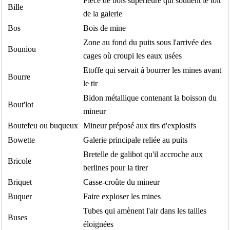
Pièce de bois supérieure qui soutient le toit
Bille
de la galerie
Bos
Bois de mine
Zone au fond du puits sous l'arrivée des
Bouniou
cages où croupi les eaux usées
Etoffe qui servait à bourrer les mines avant
Bourre
le tir
Bidon métallique contenant la boisson du
Bout'lot
mineur
Boutefeu ou buqueux
Mineur préposé aux tirs d'explosifs
Bowette
Galerie principale reliée au puits
Bretelle de galibot qu'il accroche aux
Bricole
berlines pour la tirer
Briquet
Casse-croûte du mineur
Buquer
Faire exploser les mines
Tubes qui amènent l'air dans les tailles
Buses
éloignées