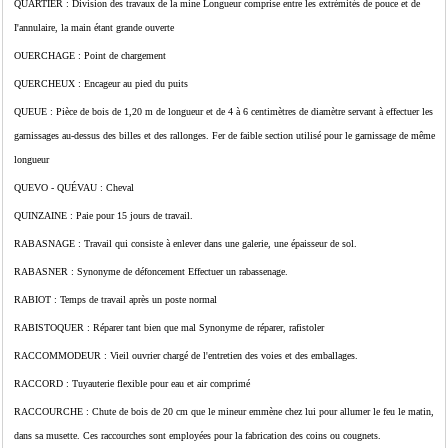
QUARTIER : Division des travaux de la mine Longueur comprise entre les extrémités de pouce et de
I'annulaire, la main étant grande ouverte
OUERCHAGE : Point de chargement
QUERCHEUX : Encageur au pied du puits
QUEUE : Pièce de bois de 1,20 m de longueur et de 4 à 6 centimètres de diamètre servant à effectuer les
garnissages au-dessus des billes et des rallonges. Fer de faible section utilisé pour le garnissage de même
longueur
QUEVO - QUÉVAU : Cheval
QUINZAINE : Paie pour 15 jours de travail.
RABASNAGE : Travail qui consiste à enlever dans une galerie, une épaisseur de sol.
RABASNER : Synonyme de défoncement Effectuer un rabassenage.
RABIOT : Temps de travail après un poste normal
RABISTOQUER : Réparer tant bien que mal Synonyme de réparer, rafistoler
RACCOMMODEUR : Vieil ouvrier chargé de l'entretien des voies et des emballages.
RACCORD : Tuyauterie flexible pour eau et air comprimé
RACCOURCHE : Chute de bois de 20 cm que le mineur emmène chez lui pour allumer le feu le matin,
dans sa musette. Ces raccourches sont employées pour la fabrication des coins ou cougnets.