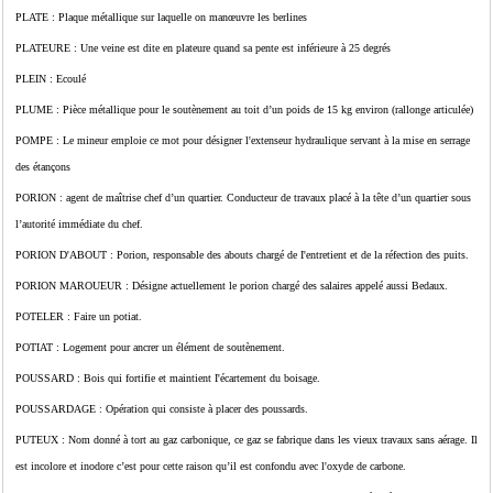
PLATE : Plaque métallique sur laquelle on manœuvre les berlines
PLATEURE : Une veine est dite en plateure quand sa pente est inférieure à 25 degrés
PLEIN : Ecoulé
PLUME : Pièce métallique pour le soutènement au toit d’un poids de 15 kg environ (rallonge articulée)
POMPE : Le mineur emploie ce mot pour désigner l'extenseur hydraulique servant à la mise en serrage
des étançons
PORION : agent de maîtrise chef d’un quartier. Conducteur de travaux placé à la tête d’un quartier sous
l’autorité immédiate du chef.
PORION D'ABOUT : Porion, responsable des abouts chargé de I'entretient et de la réfection des puits.
PORION MAROUEUR : Désigne actuellement le porion chargé des salaires appelé aussi Bedaux.
POTELER : Faire un potiat.
POTIAT : Logement pour ancrer un élément de soutènement.
POUSSARD : Bois qui fortifie et maintient I'écartement du boisage.
POUSSARDAGE : Opération qui consiste à placer des poussards.
PUTEUX : Nom donné à tort au gaz carbonique, ce gaz se fabrique dans les vieux travaux sans aérage. Il
est incolore et inodore c’est pour cette raison qu’il est confondu avec l'oxyde de carbone.