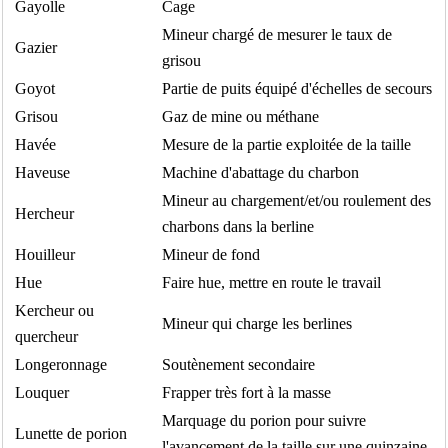
Gayolle
Cage
Mineur chargé de mesurer le taux de
Gazier
grisou
Goyot
Partie de puits équipé d'échelles de secours
Grisou
Gaz de mine ou méthane
Havée
Mesure de la partie exploitée de la taille
Haveuse
Machine d'abattage du charbon
Mineur au chargement/et/ou roulement des
Hercheur
charbons dans la berline
Houilleur
Mineur de fond
Hue
Faire hue, mettre en route le travail
Kercheur ou
Mineur qui charge les berlines
quercheur
Longeronnage
Soutènement secondaire
Louquer
Frapper très fort à la masse
Marquage du porion pour suivre
Lunette de porion
l'avancement de la taille sur une quinzaine