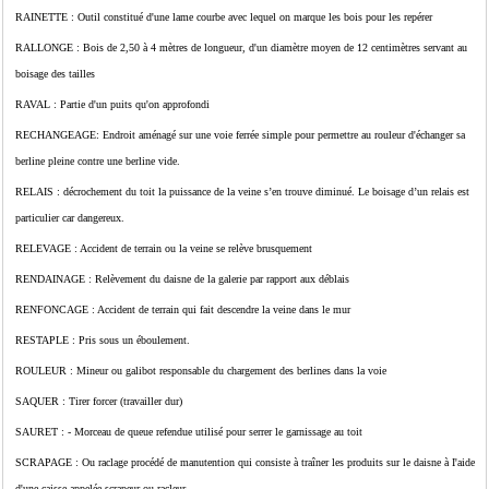
RAINETTE : Outil constitué d'une lame courbe avec lequel on marque les bois pour les repérer
RALLONGE : Bois de 2,50 à 4 mètres de longueur, d'un diamètre moyen de 12 centimètres servant au
boisage des tailles
RAVAL : Partie d'un puits qu'on approfondi
RECHANGEAGE: Endroit aménagé sur une voie ferrée simple pour permettre au rouleur d'échanger sa
berline pleine contre une berline vide.
RELAIS : décrochement du toit la puissance de la veine s’en trouve diminué. Le boisage d’un relais est
particulier car dangereux.
RELEVAGE : Accident de terrain ou la veine se relève brusquement
RENDAINAGE : Relèvement du daisne de la galerie par rapport aux déblais
RENFONCAGE : Accident de terrain qui fait descendre la veine dans le mur
RESTAPLE : Pris sous un éboulement.
ROULEUR : Mineur ou galibot responsable du chargement des berlines dans la voie
SAQUER : Tirer forcer (travailler dur)
SAURET : - Morceau de queue refendue utilisé pour serrer le garnissage au toit
SCRAPAGE : Ou raclage procédé de manutention qui consiste à traîner les produits sur le daisne à I'aide
d'une caisse appelée scrapeur ou racleur