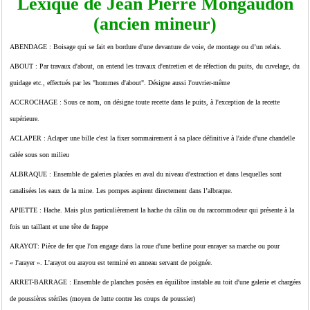
Lexique de Jean Pierre Mongaudon
(ancien mineur)
ABENDAGE : Boisage qui se fait en bordure d'une devanture de voie, de montage ou d’un relais.
ABOUT : Par travaux d'about, on entend les travaux d'entretien et de réfection du puits, du cuvelage, du
guidage etc., effectués par les "hommes d'about". Désigne aussi l'ouvrier-même
ACCROCHAGE : Sous ce nom, on désigne toute recette dans le puits, à l'exception de la recette
supérieure.
ACLAPER : Aclaper une bille c'est la fixer sommairement à sa place définitive à l'aide d'une chandelle
calée sous son milieu
ALBRAQUE : Ensemble de galeries placées en aval du niveau d'extraction et dans lesquelles sont
canalisées les eaux de la mine. Les pompes aspirent directement dans l’albraque.
APIETTE : Hache. Mais plus particulièrement la hache du câlin ou du raccommodeur qui présente à la
fois un taillant et une tête de frappe
ARAYOT: Pièce de fer que l'on engage dans la roue d'une berline pour enrayer sa marche ou pour
« l'arayer ». L'arayot ou arayou est terminé en anneau servant de poignée.
ARRET-BARRAGE : Ensemble de planches posées en équilibre instable au toit d'une galerie et chargées
de poussières stériles (moyen de lutte contre les coups de poussier)