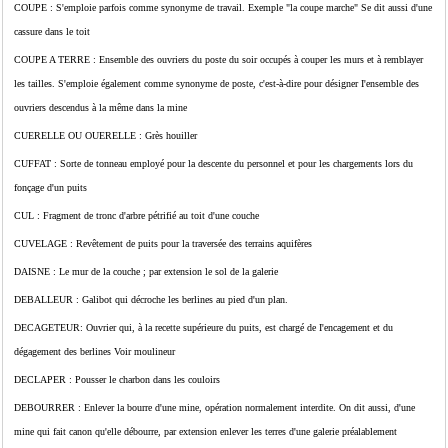
COUPE : S'emploie parfois comme synonyme de travail. Exemple "la coupe marche" Se dit aussi d'une
cassure dans le toit
COUPE A TERRE : Ensemble des ouvriers du poste du soir occupés à couper les murs et à remblayer
les tailles. S'emploie également comme synonyme de poste, c'est-à-dire pour désigner I'ensemble des
ouvriers descendus à la même dans la mine
CUERELLE OU OUERELLE : Grès houiller
CUFFAT : Sorte de tonneau employé pour la descente du personnel et pour les chargements lors du
fonçage d'un puits
CUL : Fragment de tronc d'arbre pétrifié au toit d'une couche
CUVELAGE : Revêtement de puits pour la traversée des terrains aquifères
DAISNE : Le mur de la couche ; par extension le sol de la galerie
DEBALLEUR : Galibot qui décroche les berlines au pied d'un plan.
DECAGETEUR: Ouvrier qui, à la recette supérieure du puits, est chargé de I'encagement et du
dégagement des berlines Voir moulineur
DECLAPER : Pousser le charbon dans les couloirs
DEBOURRER : Enlever la bourre d'une mine, opération normalement interdite. On dit aussi, d'une
mine qui fait canon qu'elle débourre, par extension enlever les terres d'une galerie préalablement