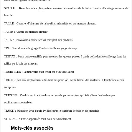
STAPLES : Remblais mais plus particulièrement les remblais de la taille Chantier d'abattage en mine de
houille
TAILLE : Chantier d’abattage de la houille, mécanisée ou au marteau piqueur.
TAPER : Abattre au marteau piqueur
TAPIS : Convoyeur à bande sert au transport des produits.
TIN : Nom donné à la gorge d'un bois taillé en gorge de loup
TINTIAT : Forte queue entaillée pour recevoir les queues posées à partir de la dernière rallonge dans les
tailles ou le toit est mauvais.
TOURTELER : la manivelle d'un treuil ou d'un ventilateur
TREUIL : sert aux déplacements des berlines pour faciliter le travail des rouleurs. Il fonctionne à l’air
comprimé.
TRICZINE : Couloir oscillant couloirs actionnés par un moteur qui fait glisser le charbon par
oscillations successives.
TRUCK : Wagonnet avec parois évidées pour le transport de bois et de matériels
VITELAGE : Partie appointée d’un bois de soutènement
Mots-clés associés