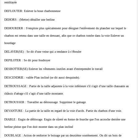
remblayée
DEFLOUTER: Enlever la boue charbonneuse
DEHORS : (Mettre) dérailler une berline
DEHOURDER : S'emploie plus spécialement pour désigner l'enlèvement du plancher sur lequel le
charbon est retenu dans une taille en dressant, afin que ce charbon tombe dans la voie Enlever un
hourdage
DELAVER(SE) : Se dit d'une veine qui a tendance à s’ébouler
DEPILOTER : Se dit pour foudroyer
DESBOTTER(SE) Enlever les vêtements inutiles avant d'entreprendre le travail
DESCENDRIE : vallée Plan incliné (se dit aussi desquinde).
DETROUSSAGE : Partie de la taille adjacente à la voie inférieure s'il s'agit d’une taille chassante au
châssis d'aérage s'il s’agit d’une taille montante.
DETROUSSER : Travailler au détroussage. Supprimer le gainage.
DEVANTURE : La partie de la taille en regard de la voie d'accès. Partie du charbon d'une voie.
DIABLE : Engin de déblocage. Engin de sûreté en forme de fourche que I'on accroche derrière une
berline pleine que I'on doit monter dans un plan incliné
DOUBLAGE : Action de renforcer le boisage par un deuxième soutènement. On dit un bois de