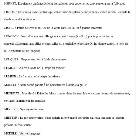
KERNET: Ecoulement aménagé le long des galeries pour apporter les eaux souterraines à I'albraque
LIMETS : Cassures à Ièvres fermées qui constituent des plans de moindre résistance suivant lesquels le
charbon tend à se décoller
LISTEL : Partie de terre au milieu de la veine dans les tailles à grande ouverture
LONGEON : Nom donné à une bille généralement longue (4 à 5 m) placée pour renforcer
perpendiculairement aux billes et sous celles-ci, s’enchaîne le boisage On lui donne parfois le nom de
bille d’échelle ou de longeron
LOUQUER : Frapper très fort à I'aide d'une masse
LUMER : Eclairer à I'aide de la lampe du mineur
LUMION : La flamme de la lampe du mineur.
MANEGE : Nom donné parfois à un branchement à double aiguille
MEURTIAT : Mur élevé à I’aide des blocs trouvés dans les remblais et servant de mur de soutènement,
sert aussi à maintenir les remblais
MEZIERE : Synonyme de paroi
MIETTER : Le toit d'une veine, d’une galerie miette quand des petits cailloux tombent et laissent
prévoir un éboulement.
MODELE : Voir rechangeage