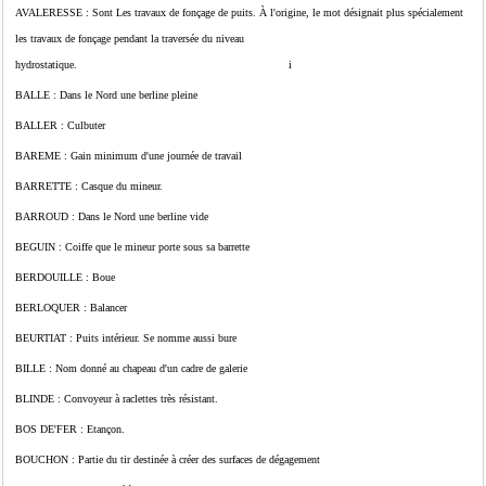
AVALERESSE : Sont Les travaux de fonçage de puits. À l'origine, le mot désignait plus spécialement
les travaux de fonçage pendant la traversée du niveau
hydrostatique. i
BALLE : Dans le Nord une berline pleine
BALLER : Culbuter
BAREME : Gain minimum d'une journée de travail
BARRETTE : Casque du mineur.
BARROUD : Dans le Nord une berline vide
BEGUIN : Coiffe que le mineur porte sous sa barrette
BERDOUILLE : Boue
BERLOQUER : Balancer
BEURTIAT : Puits intérieur. Se nomme aussi bure
BILLE : Nom donné au chapeau d'un cadre de galerie
BLINDE : Convoyeur à raclettes très résistant.
BOS DE'FER : Etançon.
BOUCHON : Partie du tir destinée à créer des surfaces de dégagement