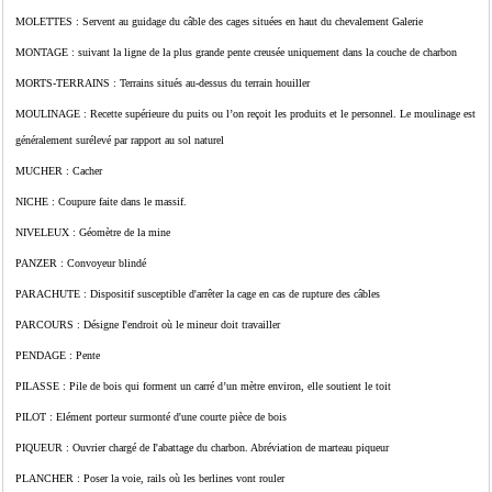
MOLETTES : Servent au guidage du câble des cages situées en haut du chevalement Galerie
MONTAGE : suivant la ligne de la plus grande pente creusée uniquement dans la couche de charbon
MORTS-TERRAINS : Terrains situés au-dessus du terrain houiller
MOULINAGE : Recette supérieure du puits ou l’on reçoit les produits et le personnel. Le moulinage est
généralement surélevé par rapport au sol naturel
MUCHER : Cacher
NICHE : Coupure faite dans le massif.
NIVELEUX : Géomètre de la mine
PANZER : Convoyeur blindé
PARACHUTE : Dispositif susceptible d'arrêter la cage en cas de rupture des câbles
PARCOURS : Désigne I'endroit où le mineur doit travailler
PENDAGE : Pente
PILASSE : Pile de bois qui forment un carré d’un mètre environ, elle soutient le toit
PILOT : Elément porteur surmonté d'une courte pièce de bois
PIQUEUR : Ouvrier chargé de I'abattage du charbon. Abréviation de marteau piqueur
PLANCHER : Poser la voie, rails où les berlines vont rouler