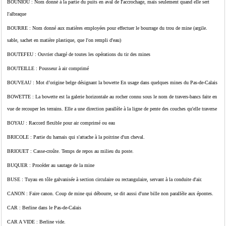
BOUNIOU : Nom donné à la partie du puits en aval de I'accrochage, mais seulement quand elle sert
l'albraque
BOURRE : Nom donné aux matières employées pour effectuer le bourrage du trou de mine (argile.
sable, sachet en matière plastique, que l'on rempli d'eau)
BOUTEFEU : Ouvrier chargé de toutes les opérations du tir des mines
BOUTEILLE : Pousseur à air comprimé
BOUVEAU : Mot d’origine belge désignant la bowette En usage dans quelques mines du Pas-de-Calais
BOWETTE : La bowette est la galerie horizontale au rocher connu sous le nom de travers-bancs faite en
vue de recouper les terrains. Elle a une direction parallèle à la ligne de pente des couches qu'elle traverse
BOYAU : Raccord flexible pour air comprimé ou eau
BRICOLE : Partie du harnais qui s'attache à la poitrine d'un cheval.
BRIOUET : Casse-croûte. Temps de repos au milieu du poste.
BUQUER : Procéder au sautage de la mine
BUSE : Tuyau en tôle galvanisée à section circulaire ou rectangulaire, servant à la conduite d'air.
CANON : Faire canon. Coup de mine qui débourre, se dit aussi d'une bille non parallèle aux épontes.
CAR : Berline dans le Pas-de-Calais
CAR A VIDE : Berline vide.