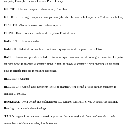
un puits, Exemple : la fosse Casimir-Perier. Lemay
ÉPONTES: Chacune des parois d'une veine, d'un filon.
ESCLIMBE : rallonge coupée en deux parties égales dans le sens de la longueur de 2,50 mètres de long.
FRAPPER : Abattre le massif au marteau-piqueur
FRONT : Contre la veine : au bout de la galerie Front de voie
GAILLETTE : Bloc de charbon
GALIBOT : Enfant de moins de dix-huit ans employé au fond. Le plus jeune a 13 ans.
HAVEE : Espace compris dans la taille entre deux lignes consécutives de rallonges chassantes. La partie
du front de taille en cours d’abattage prend le nom de "havée d’abattage " (voir choque). Se dit aussi
pour la saignée faite par la machine d'abattage.
HERCHER : Charger
HERCHEUR : Appelé aussi herscheur Patois de chargeur Nom donné à I’aide ouvrier chargeant le
charbon en berlines
HOURDAGE : Nom donné plus spécialement aux barrages construits en vue de retenir les remblais
Hourdage est le patois d'échafaudage.
JUMBO : Appareil utilisé pour soutenir et pousser plusieurs engins de foration Cartouches jumbo
cartouches spéciales cartonnées, à emboîtement