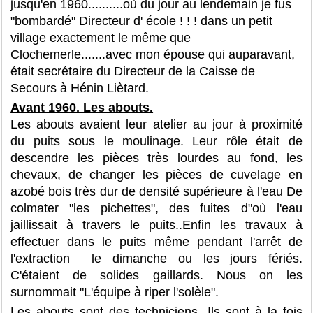
jusqu'en 1960..........où du jour au lendemain je fus
"bombardé" Directeur d' école ! ! ! dans un petit
village exactement le même que
Clochemerle.......avec mon épouse qui auparavant,
était secrétaire du Directeur de la Caisse de
Secours à Hénin Liètard.
Avant 1960. Les abouts.
Les abouts avaient leur atelier au jour à proximité
du puits sous le moulinage. Leur rôle était de
descendre les pièces très lourdes au fond, les
chevaux, de changer les pièces de cuvelage en
azobé bois très dur de densité supérieure à l'eau De
colmater "les pichettes", des fuites d"où l'eau
jaillissait à travers le puits..Enfin les travaux à
effectuer dans le puits même pendant l'arrêt de
l'extraction le dimanche ou les jours fériés.
C'étaient de solides gaillards. Nous on les
surnommait "L'équipe à riper l'solèle".
Les abouts sont des techniciens. Ils sont à la fois