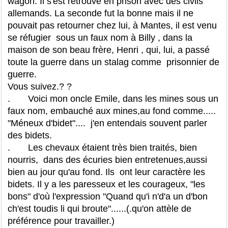
wagon. Il s'est retrouvé en prison avec des civils
allemands. La seconde fut la bonne mais il ne
pouvait pas retourner chez lui, à Mantes, il est venu
se réfugier sous un faux nom à Billy , dans la
maison de son beau frère, Henri , qui, lui, a passé
toute la guerre dans un stalag comme prisonnier de
guerre.
Vous suivez.? ?
. Voici mon oncle Emile, dans les mines sous un
faux nom, embauché aux mines,au fond comme.....
"Méneux d'bidet".... j'en entendais souvent parler
des bidets.
. Les chevaux étaient très bien traités, bien
nourris, dans des écuries bien entretenues,aussi
bien au jour qu'au fond. Ils ont leur caractère les
bidets. Il y a les paresseux et les courageux, "les
bons" d'où l'expression "Quand qu'i n'd'a un d'bon
ch'est toudis li qui broute"......(.qu'on attèle de
préférence pour travailler.)