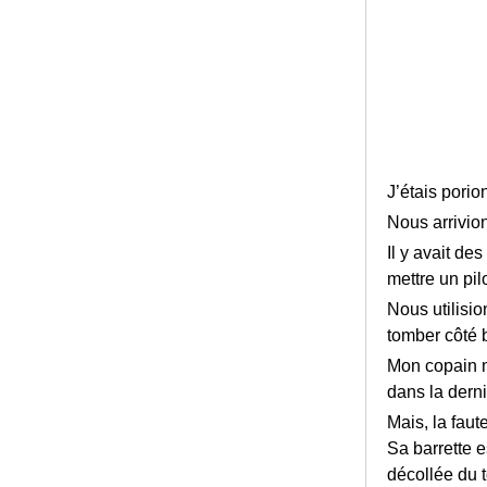
J’étais porion
Nous arrivion
Il y avait de
mettre un pil
Nous utilisio
tomber côté 
Mon copain ma
dans la derni
Mais, la fau
Sa barrette e
décollée du t