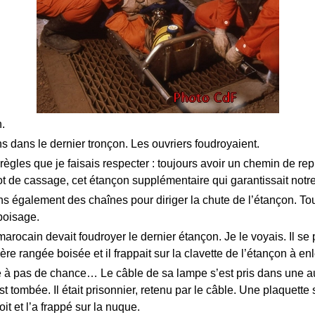
.
s dans le dernier tronçon. Les ouvriers foudroyaient.
s règles que je faisais respecter : toujours avoir un chemin de repl
ot de cassage, cet étançon supplémentaire qui garantissait notre
ns également des chaînes pour diriger la chute de l’étançon. Tou
boisage.
rocain devait foudroyer le dernier étançon. Je le voyais. Il se 
ère rangée boisée et il frappait sur la clavette de l’étançon à enl
te à pas de chance… Le câble de sa lampe s’est pris dans une au
st tombée. Il était prisonnier, retenu par le câble. Une plaquette 
oit et l’a frappé sur la nuque.