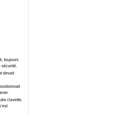
i, toujours
 sécurité.
t devait
positionnait
ever.
tre clavette.
s’est