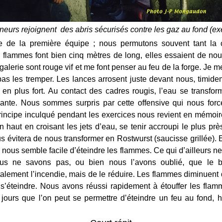
neurs rejoignent des abris sécurisés contre les gaz au fond (exe
tie de la première équipe ; nous permutons souvent tant la 
 flammes font bien cinq mètres de long, elles essaient de nou
galerie sont rouge vif et me font penser au feu de la forge. Je
pas les tremper. Les lances arrosent juste devant nous, timide
 en plus fort. Au contact des cadres rougis, l’eau se transfo
rûlante. Nous sommes surpris par cette offensive qui nous forc
principe inculqué pendant les exercices nous revient en mémoir
 haut en croisant les jets d’eau, se tenir accroupi le plus pr
s évitera de nous transformer en Rostwurst (saucisse grillée).
l nous semble facile d’éteindre les flammes. Ce qui d’ailleurs 
Nous ne savons pas, ou bien nous l’avons oublié, que le b
talement l’incendie, mais de le réduire. Les flammes diminuent d
r s’éteindre. Nous avons réussi rapidement à étouffer les flam
 jours que l’on peut se permettre d’éteindre un feu au fond,