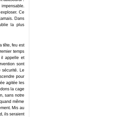
le impensable.
t exploser. Ce
 jamais. Dans
ublie la plus
 tête, feu est
premier temps
il appelle et
ervention sont
 sécurité. Le
scendre pour
vée agitée les
ndons la cage
on, sans notre
st quand même
tement. Mis au
, ils seraient