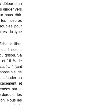
u détour d’un
s diriger vers
r nous rôtir.
s les mesures
 souples pour
oires du type
êche la libre
 qui finissent
du grisou. Sa
 5 et 16 % de
färlich"
(tant
Impossible de
 échafauder un
icacement et
enées par la
e dérouler les
sion. Nous les