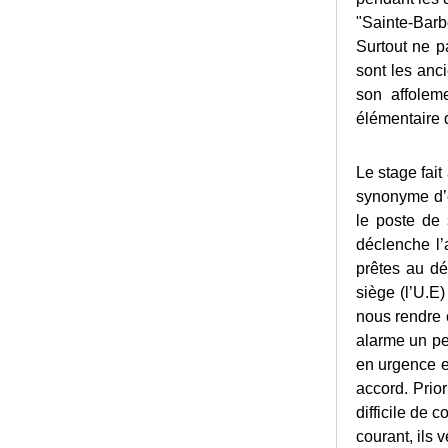
"Sainte-Barbe
Surtout ne pa
sont les anc
son affoleme
élémentaire d
Le stage fait
synonyme d’é
le poste de 
déclenche l’a
prêtes au dé
siège (l’U.
nous rendre c
alarme un pe
en urgence et
accord. Prio
difficile de 
courant, ils 