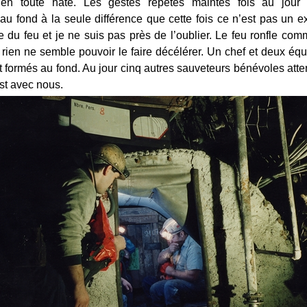
en toute hâte. Les gestes répétés maintes fois au jour
au fond à la seule différence que cette fois ce n’est pas un e
du feu et je ne suis pas près de l’oublier. Le feu ronfle co
t rien ne semble pouvoir le faire décélérer. Un chef et deux éq
formés au fond. Au jour cinq autres sauveteurs bénévoles atte
est avec nous.