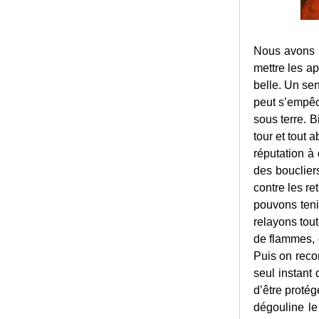
Nous avons l
mettre les ap
belle. Un sen
peut s’empêc
sous terre. B
tour et tout 
réputation à
des bouclier
contre les r
pouvons teni
relayons tout
de flammes, 
Puis on reco
seul instant 
d’être proté
dégouline le