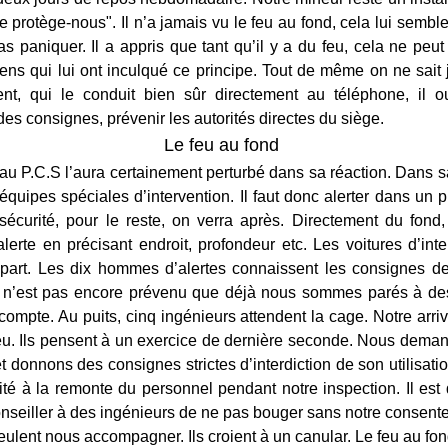
 protège-nous". Il n’a jamais vu le feu au fond, cela lui semb
s paniquer. Il a appris que tant qu’il y a du feu, cela ne peu
iens qui lui ont inculqué ce principe. Tout de même on ne sait
nt, qui le conduit bien sûr directement au téléphone, il o
es consignes, prévenir les autorités directes du siège.
Le feu au fond
 au P.C.S l’aura certainement perturbé dans sa réaction. Dans sa
quipes spéciales d’intervention. Il faut donc alerter dans un 
sécurité, pour le reste, on verra après. Directement du fond, 
lerte en précisant endroit, profondeur etc. Les voitures d’int
part. Les dix hommes d’alertes connaissent les consignes de
E) n’est pas encore prévenu que déjà nous sommes parés à de
ompte. Au puits, cinq ingénieurs attendent la cage. Notre arri
u. Ils pensent à un exercice de dernière seconde. Nous dema
 donnons des consignes strictes d’interdiction de son utilisati
rité à la remonte du personnel pendant notre inspection. Il e
conseiller à des ingénieurs de ne pas bouger sans notre consen
veulent nous accompagner. Ils croient à un canular. Le feu au fond