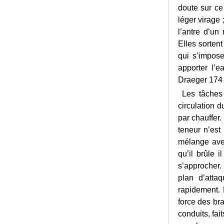
doute sur ce
léger virage 
l’antre d’un
Elles sorten
qui s’impose
apporter l’e
Draeger 174
Les tâches s
circulation d
par chauffer
teneur n’est
mélange avec 
qu’il brûle 
s’approcher. 
plan d’atta
rapidement.
force des bra
conduits, fai