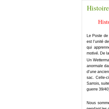
Histoire
Hist
Le Poste de 
est l’unité 
qui apprenne
motivé. De l
Un Wetterma
anormale dan
d’une ancien
sac. Celle-c
Sarrois, suit
guerre 39/40)
Nous sommes 
pendant les 