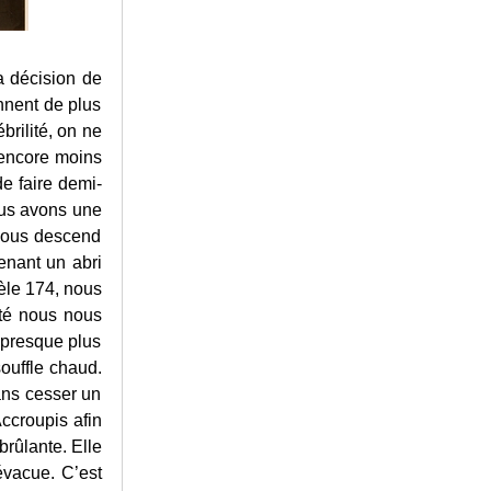
a décision de
ennent de plus
brilité, on ne
 encore moins
de faire demi-
nous avons une
 nous descend
enant un abri
èle 174, nous
ité nous nous
a presque plus
ouffle chaud.
ans cesser un
Accroupis afin
rûlante. Elle
évacue. C’est