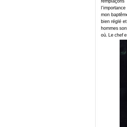
remplaçons 
l’importance 
mon baptême 
bien réglé e
hommes sont 
où. Le chef 