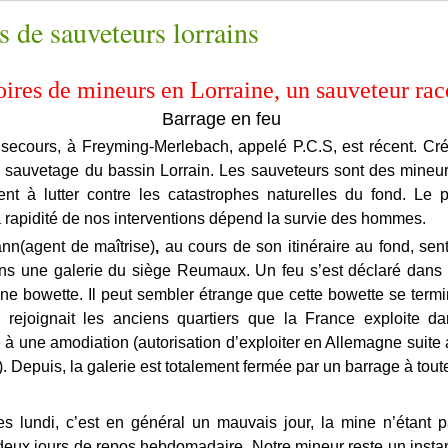
s de sauveteurs lorrains
oires de mineurs en Lorraine, un sauveteur ra
Barrage en feu
secours, à Freyming-Merlebach, appelé P.C.S, est récent. Cré
de sauvetage du bassin Lorrain. Les sauveteurs sont des mineur
nt à lutter contre les catastrophes naturelles du fond. Le 
a rapidité de nos interventions dépend la survie des hommes.
nn(agent de maîtrise)
,
au cours de son itinéraire au fond, sen
s une galerie du siège Reumaux. Un feu s’est déclaré dans 
ne bowette. Il peut sembler étrange que cette bowette se termi
i rejoignait les anciens quartiers que la France exploite d
e à une amodiation (autorisation d’exploiter en Allemagne suite
. Depuis, la galerie est totalement fermée par un barrage à tout
lundi, c’est en général un mauvais jour, la mine n’étant p
deux jours de repos hebdomadaire. Notre mineur reste un instan