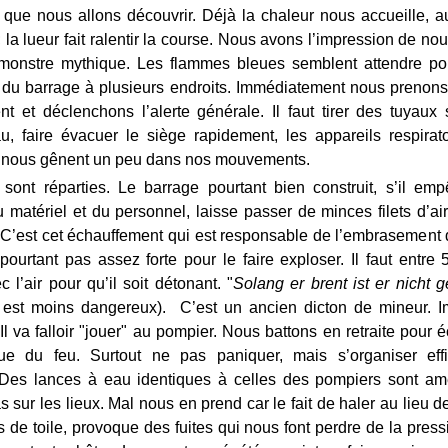
 que nous allons découvrir. Déjà la chaleur nous accueille, a
; la lueur fait ralentir la course. Nous avons l’impression de nou
 monstre mythique. Les flammes bleues semblent attendre pou
t du barrage à plusieurs endroits. Immédiatement nous prenon
nt et déclenchons l’alerte générale. Il faut tirer des tuyaux
au, faire évacuer le siège rapidement, les appareils respirat
 nous gênent un peu dans nos mouvements.
ont réparties. Le barrage pourtant bien construit, s’il emp
u matériel et du personnel, laisse passer de minces filets d’air
. C’est cet échauffement qui est responsable de l’embrasement 
 pourtant pas assez forte pour le faire exploser. Il faut entre
l’air pour qu’il soit détonant. "
Solang er brent ist er nicht ge
il est moins dangereux). C’est un ancien dicton de mineur. 
Il va falloir "jouer" au pompier. Nous battons en retraite pour
que du feu. Surtout ne pas paniquer, mais s’organiser eff
 Des lances à eau identiques à celles des pompiers sont am
s sur les lieux. Mal nous en prend car le fait de haler au lieu d
ts de toile, provoque des fuites qui nous font perdre de la pres