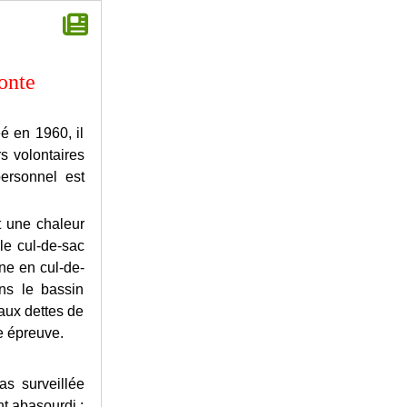
conte
é en 1960, il
s volontaires
personnel est
t une chaleur
le cul-de-sac
ne en cul-de-
ans le bassin
 aux dettes de
e épreuve.
as surveillée
t abasourdi :