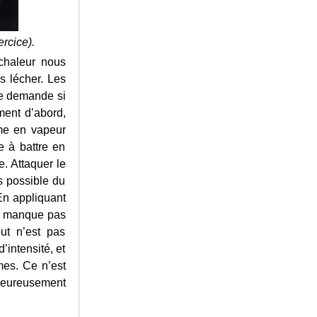
rcice).
chaleur nous
s lécher. Les
 me demande si
ment d’abord,
rme en vapeur
e à battre en
e. Attaquer le
ès possible du
 En appliquant
ne manque pas
ut n’est pas
’intensité, et
mes. Ce n’est
 heureusement