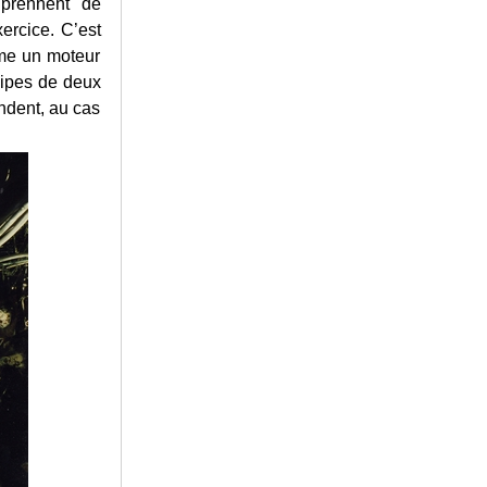
 prennent de
xercice. C’est
mme un moteur
uipes de deux
ndent, au cas