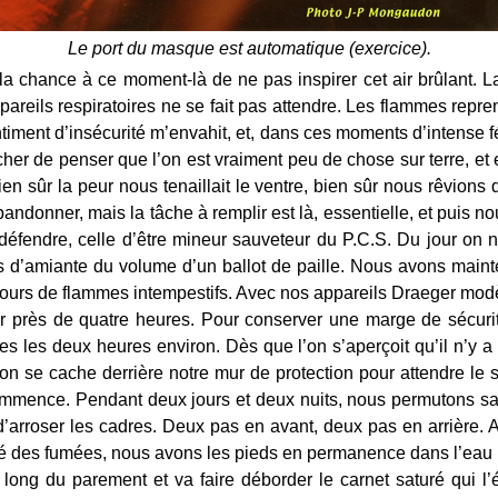
Le port du masque est automatique (exercice).
a chance à ce moment-là de ne pas inspirer cet air brûlant. L
pareils respiratoires ne se fait pas attendre. Les flammes repr
timent d’insécurité m’envahit, et, dans ces moments d’intense fé
her de penser que l’on est vraiment peu de chose sur terre, et
ien sûr la peur nous tenaillait le ventre, bien sûr nous rêvions 
abandonner, mais la tâche à remplir est là, essentielle, et puis 
 défendre, celle d’être mineur sauveteur du P.C.S. Du jour on
s d’amiante du volume d’un ballot de paille. Nous avons maint
etours de flammes intempestifs. Avec nos appareils Draeger mod
r près de quatre heures. Pour conserver une marge de sécur
es les deux heures environ. Dès que l’on s’aperçoit qu’il n’y 
on se cache derrière notre mur de protection pour attendre le s
mmence. Pendant deux jours et deux nuits, nous permutons s
d’arroser les cadres. Deux pas en avant, deux pas en arrière. 
gé des fumées, nous avons les pieds en permanence dans l’eau b
 long du parement et va faire déborder le carnet saturé qui l’