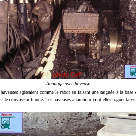
Abattage avec haveuse
haveuses agissaient comme le rabot en faisant une saignée à la base 
ans le convoyeur blindé. Les haveuses à tambour vont elles rogner la vei