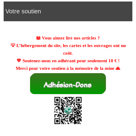
Votre soutien
📖 Vous aimez lire nos articles ?
💡 L’hébergement du site, les cartes et les ouvrages ont un
coût.
💛 Soutenez-nous en adhérant pour seulement
10 €
!
Merci pour votre soutien à la mémoire de la mine 🙏