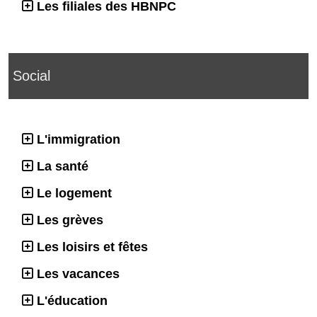
Les filiales des HBNPC
Social
L'immigration
La santé
Le logement
Les grèves
Les loisirs et fêtes
Les vacances
L'éducation