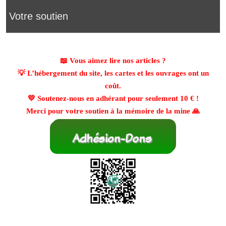
Votre soutien
📖 Vous aimez lire nos articles ?
💡 L’hébergement du site, les cartes et les ouvrages ont un
coût.
💛 Soutenez-nous en adhérant pour seulement
10 €
!
Merci pour votre soutien à la mémoire de la mine 🙏