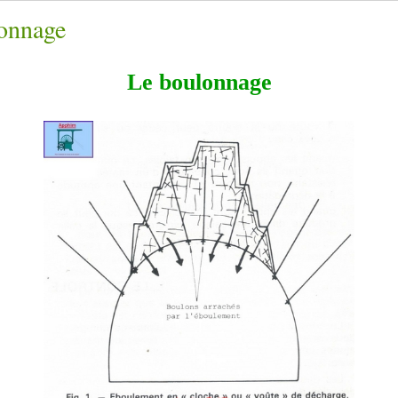
onnage
Le boulonnage