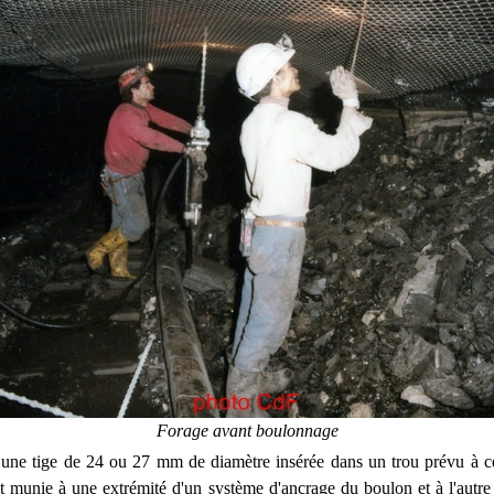
Forage avant boulonnage
une tige de 24 ou 27 mm de diamètre insérée dans un trou prévu à ce
est munie à une extrémité d'un système d'ancrage du boulon et à l'autre