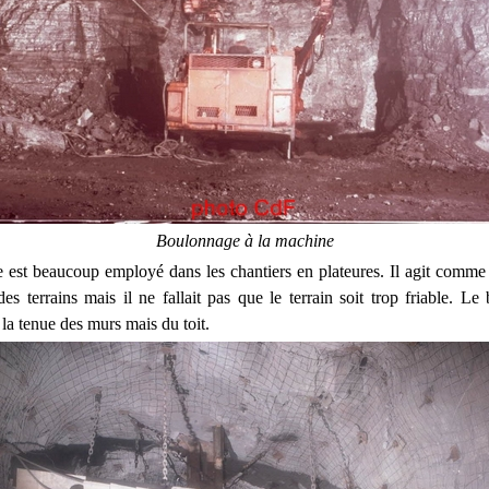
Boulonnage à la machine
 est beaucoup employé dans les chantiers en plateures. Il agit comme
es terrains mais il ne fallait pas que le terrain soit trop friable. L
la tenue des murs mais du toit.