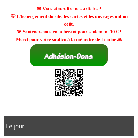
📖 Vous aimez lire nos articles ?
💡 L’hébergement du site, les cartes et les ouvrages ont un
coût.
💛 Soutenez-nous en adhérant pour seulement
10 €
!
Merci pour votre soutien à la mémoire de la mine 🙏
Le jour