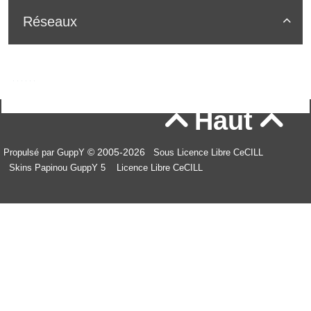
Réseaux

Haut


© 2005-2026
Propulsé par GuppY
Sous Licence Libre CeCILL
Skins Papinou GuppY 5
Licence Libre CeCILL