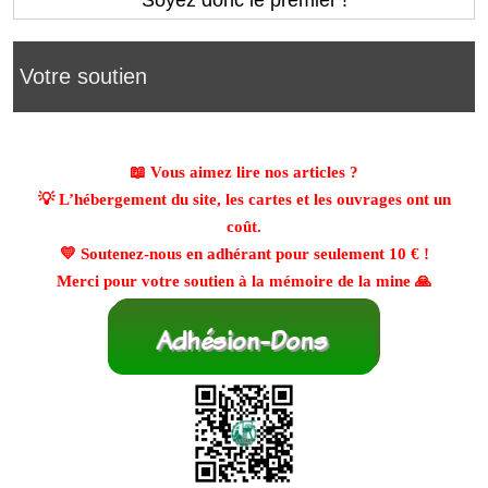
Soyez donc le premier !
Votre soutien
📖 Vous aimez lire nos articles ?
💡 L’hébergement du site, les cartes et les ouvrages ont un
coût.
💛 Soutenez-nous en adhérant pour seulement
10 €
!
Merci pour votre soutien à la mémoire de la mine 🙏