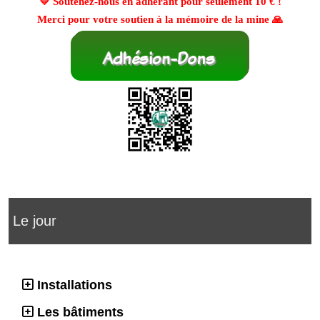
💛 Soutenez-nous en adhérant pour seulement
10 €
!
Merci pour votre soutien à la mémoire de la mine 🙏
Le jour
Installations
Les bâtiments