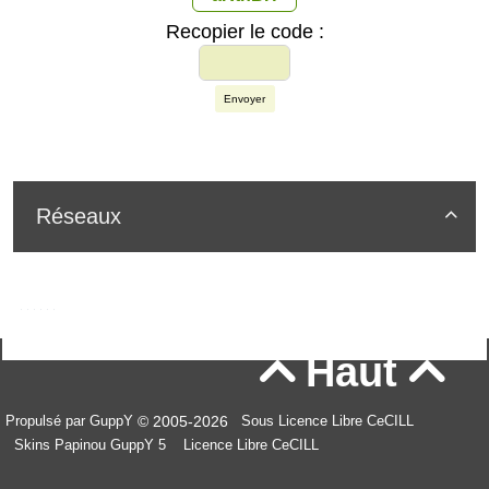
Recopier le code :
Envoyer
Réseaux

Haut


© 2005-2026
Propulsé par GuppY
Sous Licence Libre CeCILL
Skins Papinou GuppY 5
Licence Libre CeCILL