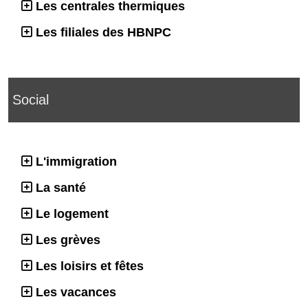
Les centrales thermiques
Les filiales des HBNPC
Social
L'immigration
La santé
Le logement
Les grèves
Les loisirs et fêtes
Les vacances