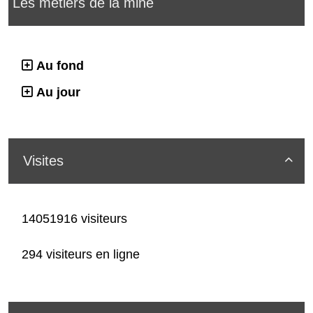
Les métiers de la mine
Au fond
Au jour
Visites

14051916 visiteurs
294 visiteurs en ligne