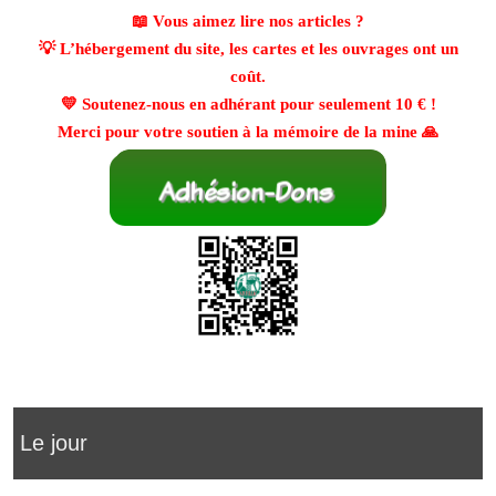
📖 Vous aimez lire nos articles ?
💡 L’hébergement du site, les cartes et les ouvrages ont un
coût.
💛 Soutenez-nous en adhérant pour seulement
10 €
!
Merci pour votre soutien à la mémoire de la mine 🙏
Le jour