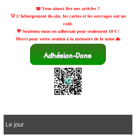
📖 Vous aimez lire nos articles ?
💡 L’hébergement du site, les cartes et les ouvrages ont un
coût.
💛 Soutenez-nous en adhérant pour seulement
10 €
!
Merci pour votre soutien à la mémoire de la mine 🙏
Le jour