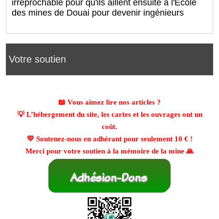
irréprochable pour qu'ils aillent ensuite à l'Ecole
des mines de Douai pour devenir ingénieurs
Votre soutien
📖 Vous aimez lire nos articles ?
💡 L’hébergement du site, les cartes et les ouvrages ont un
coût.
💛 Soutenez-nous en adhérant pour seulement
10 €
!
Merci pour votre soutien à la mémoire de la mine 🙏