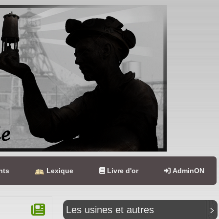
nts
Lexique
Livre d'or
AdminON
Les usines et autres