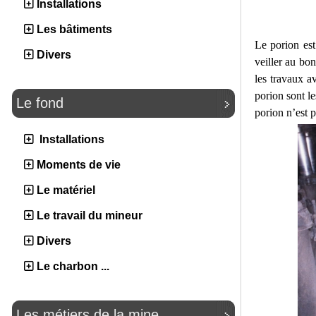
Installations
Les bâtiments
Le porion est
Divers
veiller au bo
les travaux av
porion sont l
Le fond
porion n’est p
Installations
Moments de vie
Le matériel
Le travail du mineur
Divers
Le charbon ...
Les métiers de la mine