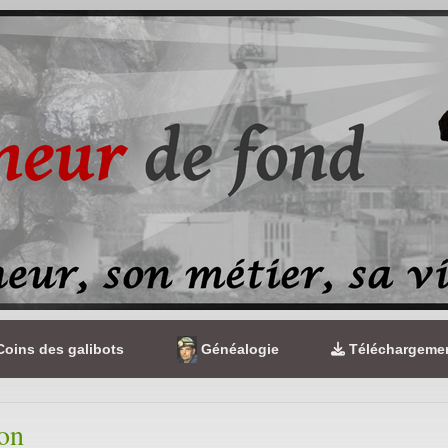
oins des galibots
Généalogie
Téléchargeme
on