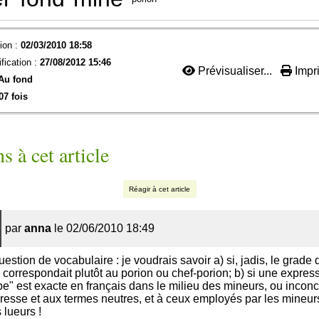
ion :
02/03/2010 18:58
fication :
27/08/2012 15:46
Prévisualiser...
Impri
 Au fond
07 fois
s à cet article
Réagir à cet article
par
anna
le 02/06/2010 18:49
estion de vocabulaire : je voudrais savoir a) si, jadis, le grade 
 correspondait plutôt au porion ou chef-porion; b) si une expr
pe" est exacte en français dans le milieu des mineurs, ou incon
ntéresse et aux termes neutres, et à ceux employés par les mineur
 lueurs !