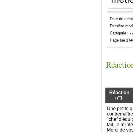
Date de créat
Dernière modi
Catégorie :
-
Page lue
274
Réaction
Réaction
n°1
Une petite qu
contremaître
"chef d'équi
fait, je m'i
Merci de vos