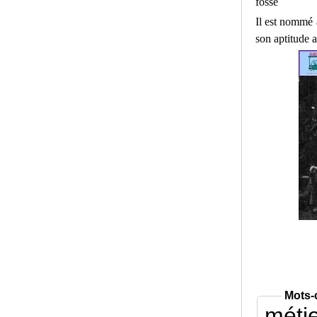
fosse
Il est nommé 
son aptitude
Mots-
méti