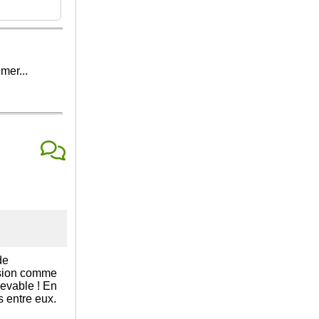
mer...
de
ession comme
cevable ! En
s entre eux.