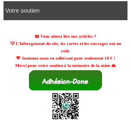
Votre soutien
📖 Vous aimez lire nos articles ?
💡 L’hébergement du site, les cartes et les ouvrages ont un
coût.
💛 Soutenez-nous en adhérant pour seulement
10 €
!
Merci pour votre soutien à la mémoire de la mine 🙏