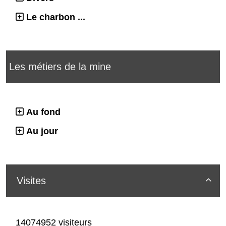
Le charbon ...
Les métiers de la mine
Au fond
Au jour
Visites

14074952 visiteurs