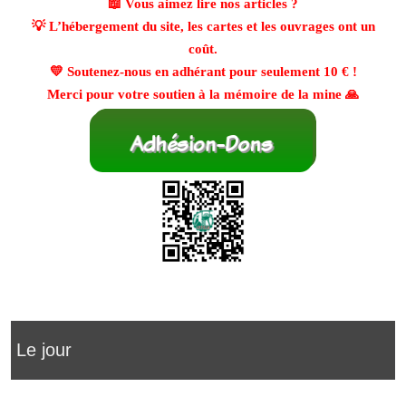
📖 Vous aimez lire nos articles ?
💡 L’hébergement du site, les cartes et les ouvrages ont un
coût.
💛 Soutenez-nous en adhérant pour seulement
10 €
!
Merci pour votre soutien à la mémoire de la mine 🙏
Le jour