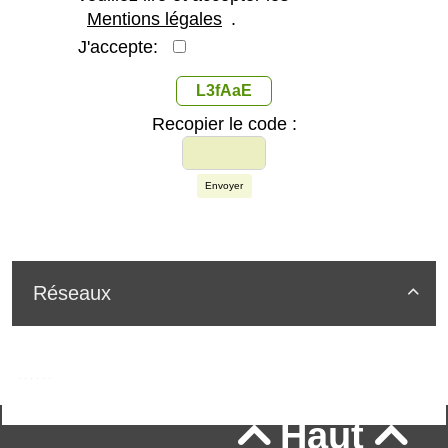
Mentions légales
.
J'accepte:
L3fAaE
Recopier le code :
Envoyer
Réseaux

Haut

