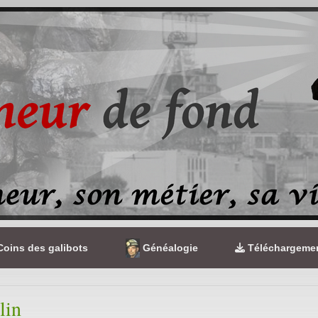
oins des galibots
Généalogie
Téléchargeme
lin