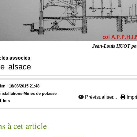
Jean-Louis HUOT po
clés associés
se
alsace
ion :
18/03/2015 21:48
Installations-Mines de potasse
Prévisualiser...
Impri
1 fois
s à cet article