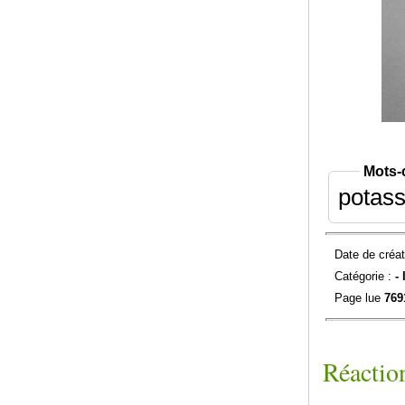
Mots-
potas
Date de créat
Catégorie :
-
Page lue
769
Réaction