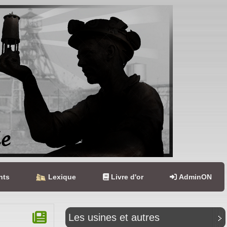
nts
Lexique
Livre d'or
AdminON
Les usines et autres