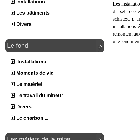
Installations
Les installati
du sel rose e
Les bâtiments
schistes...),
Divers
installations
remontent aux
une teneur en
Le fond
Installations
Moments de vie
Le matériel
Le travail du mineur
Divers
Le charbon ...
Les métiers de la mine