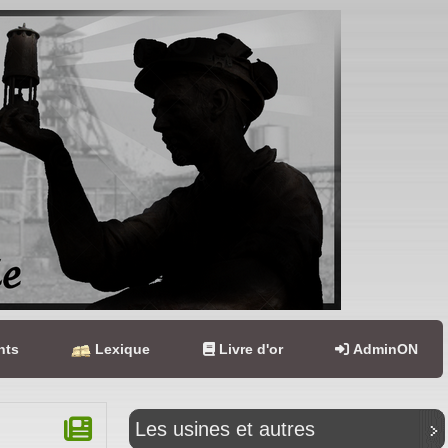
nts
Lexique
Livre d'or
AdminON
Les usines et autres