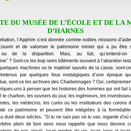
ITE DU MUSÉE DE L’ÉCOLE ET DE LA 
D’HARNES
réation, l’Apphim s’est donnée comme nobles missions d’aider
couvrir et de valoriser le patrimoine minier qui a pu être
n ou de la disparition. Mais, au fait, qu’entend-on 
ine" ? Sont-ce les trop rares bâtiments souvent à l’abandon resta
 quelques machines ou le matériel sauvés de la casse, sont-c
ntretenus par quelques fous nostalgiques d’une époque q
olue, sont-ce les archives des Charbonnages ? Oui, certainemen
ques-uns à penser que les histoires des hommes qui ont fait l
é le charbon, les ouvriers du jour, les ingénieurs, les investisse
istes, les médecins, les curés ou les instituteurs des corons 
e de ce patrimoine et peuvent être intégrées à la formidab
 a duré deux siècles.
"Si tu ne sais pas où tu vas, regarde d'où 
erbère plein de bon sens nous rappelle que nous devons co
histoire de nos aïeuls, leurs modes de vie, leurs joies et leur