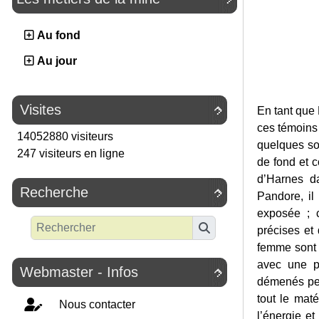
Au fond
Au jour
Visites

En tant que 
ces témoins 
14052880 visiteurs
quelques so
247 visiteurs en ligne
de fond et 
d’Harnes d
Recherche

Pandore, il
exposée ; 
précises et
femme sont 
avec une p
Webmaster - Infos

démenés pen
tout le maté
Nous contacter
l’énergie e