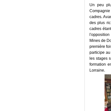
Un peu plus
Compagnie 
cadres. Avan
des plus ri
cadres étant
l'oppositio
Mines de Dou
première foi
participe a
les stages s
formation 
Lorraine.