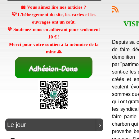
📖 Vous aimez lire nos articles ?
💡 L’hébergement du site, les cartes et les
ouvrages ont un coût.
VIS
💛 Soutenez-nous en adhérant pour seulement
10 €
!
Depuis sa c
Merci pour votre soutien à la mémoire de la
de faire dé
mine 🙏
démolitio
par "patrimo
sont-ce les
créés et e
veulent rév
sommes quel
qui ont gratt
les syndical
faire parti
charbon qui
Le jour
proverbe b
origines, l’