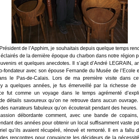
Président de l’Apphim, je souhaitais depuis quelque temps ren
éclairés de la dernière époque du charbon dans notre région po
uvenirs et quelques anecdotes. Il s’agit d’André LEGRAIN, a
co-fondateur avec son épouse Fernande du Musée de l’Ecole e
ans le Pas-de-Calais. Lors de ma première visite dans cet
 y a quelques années, je fus émerveillé par la richesse de l
ce fut comme un voyage dans le temps agrémenté d’explic
 de détails savoureux qu’on ne retrouve dans aucun ouvrage.
des narrateurs fabuleux qu’on écouterait pendant des heures. I
assion débordante comment, avec une bande de copains, 
dant des années pour obtenir un local suffisamment vaste po
riel qu’ils avaient récupéré, rénové et remonté. Il en a fallu
t des rencontres pour convaincre les décideurs de la nécessit