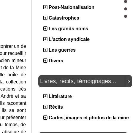
Post-Nationalisation
Catastrophes
Les grands noms
L'action syndicale
contrer un de
Les guerres
ur recueillir
ncien mineur
Divers
t de la Mine
te boîte de
Livres, récits, témoignages...
a collection
ations très
 André et sa
Littérature
ls racontent
Récits
ils se sont
ur présenter
Cartes, images et photos de la mine
 du temps, de
é absolue de