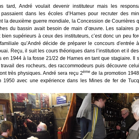
 tard, André voulait devenir instituteur mais les respon
passaient dans les écoles d’Harnes pour recruter des min
t la deuxième guerre mondiale, la Concession de Courrières qu
ches du bassin avait besoin de main d’œuvre. Les salaires 
 bien supérieurs à ceux des instituteurs, c’est donc un peu fo
n familiale qu’André décide de préparer le concours d'entrée à
ai. Reçu, il suit les cours théoriques dans l’institution et il de
s en 1944 à la fosse 21/22 de Harnes en tant que stagiaire. Il s
u travail des rocheurs, des raccommodeurs puis découvre celui 
ème
ont très physiques. André sera reçu 2
de la promotion 1948. 
en 1950 avec une expérience dans les Mines de fer de Tuc