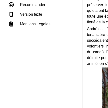
préserver t
Recommander
qu’étaient l
Version texte
toute une é
fierté de l
Mentions Légales
André est n
tenancière 
succédaient 
volontiers l
du canal), l
détruite po
animé, on s’i