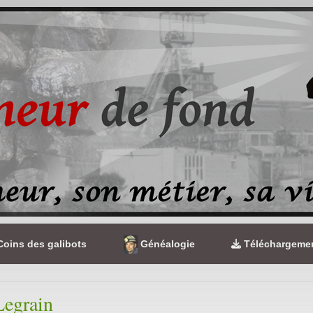
oins des galibots
Généalogie
Téléchargeme
Legrain