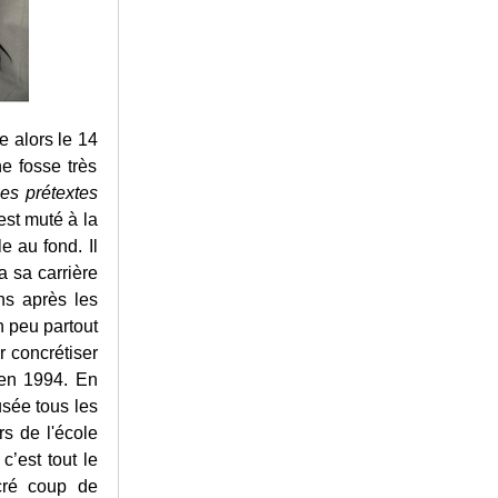
e alors le 14
e fosse très
les prétextes
est muté à la
e au fond. Il
a sa carrière
ns après les
n peu partout
r concrétiser
 en 1994. En
sée tous les
rs de l'école
’est tout le
cré coup de