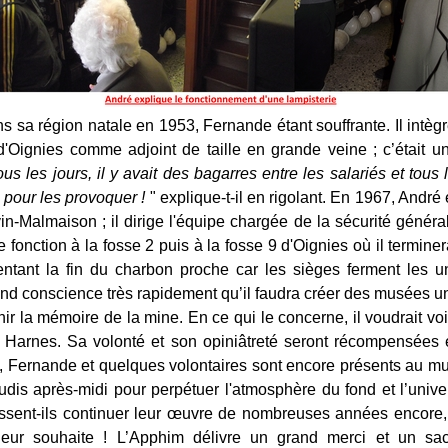
ans sa région natale en 1953, Fernande étant souffrante. Il intègr
'Oignies comme adjoint de taille en grande veine ; c’était un
us les jours, il y avait des bagarres entre les salariés et tous 
 pour les provoquer !
" explique-t-il en rigolant. En 1967, André 
in-Malmaison ; il dirige l'équipe chargée de la sécurité général
e fonction à la fosse 2 puis à la fosse 9 d'Oignies où il terminer
ntant la fin du charbon proche car les sièges ferment les u
rend conscience très rapidement qu’il faudra créer des musées u
ir la mémoire de la mine. En ce qui le concerne, il voudrait voi
à Harnes. Sa volonté et son opiniâtreté seront récompensées
, Fernande et quelques volontaires sont encore présents au mu
udis après-midi pour perpétuer l'atmosphère du fond et l’unive
issent-ils continuer leur œuvre de nombreuses années encore, c
leur souhaite ! L’Apphim délivre un grand merci et un sa