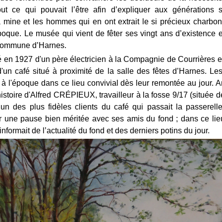
out ce qui pouvait l’être afin d’expliquer aux générations 
a mine et les hommes qui en ont extrait le si précieux charbon,
poque. Le musée qui vient de fêter ses vingt ans d’existence e
a commune d’Harnes.
é en 1927 d'un père électricien à la Compagnie de Courrières e
d'un café situé à proximité de la salle des fêtes d’Harnes. Le
à l'époque dans ce lieu convivial dès leur remontée au jour. 
'histoire d'Alfred CRÉPIEUX, travailleur à la fosse 9/17 (située de
’un des plus fidèles clients du café qui passait la passerell
ur une pause bien méritée avec ses amis du fond ; dans ce lieu
nformait de l’actualité du fond et des derniers potins du jour.