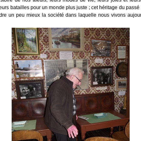
eurs batailles pour un monde plus juste ; cet héritage du pass
re un peu mieux la société dans laquelle nous vivons aujour