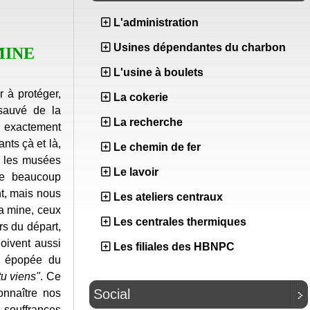
L'administration
Usines dépendantes du charbon
MINE
L'usine à boulets
 à protéger,
La cokerie
 sauvé de la
La recherche
exactement
nts çà et là,
Le chemin de fer
e les musées
Le lavoir
ue beaucoup
t, mais nous
Les ateliers centraux
a mine, ceux
Les centrales thermiques
urs du départ,
doivent aussi
Les filiales des HBNPC
le épopée du
tu viens"
. Ce
Social
nnaître nos
s souffrances