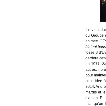
Il revient d
du Groupe d
animée.
"
To
étaient bons
fosse 8 d'Ev
gardera cett
en 1977. Se
autres, il p
pour mainten
cette idée 
2014, André
mardis et je
d'antan. Pu
mal qu’on 