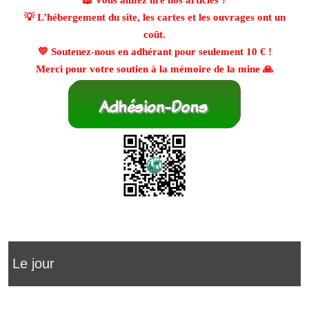
📖 Vous aimez lire nos articles ?
💡 L’hébergement du site, les cartes et les ouvrages ont un
coût.
💛 Soutenez-nous en adhérant pour seulement
10 €
!
Merci pour votre soutien à la mémoire de la mine 🙏
Le jour