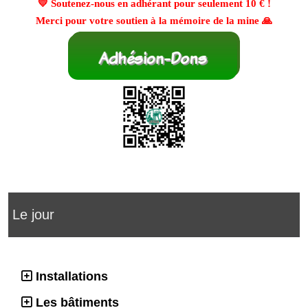
💛 Soutenez-nous en adhérant pour seulement
10 €
!
Merci pour votre soutien à la mémoire de la mine 🙏
Le jour
Installations
Les bâtiments