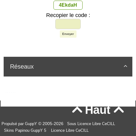
4EkdaH
Recopier le code :
Envoyer
Réseaux

Haut


© 2005-2026
Propulsé par GuppY
Sous Licence Libre CeCILL
Skins Papinou GuppY 5
Licence Libre CeCILL