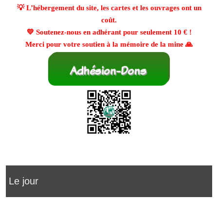
💡 L’hébergement du site, les cartes et les ouvrages ont un
coût.
💛 Soutenez-nous en adhérant pour seulement
10 €
!
Merci pour votre soutien à la mémoire de la mine 🙏
Le jour