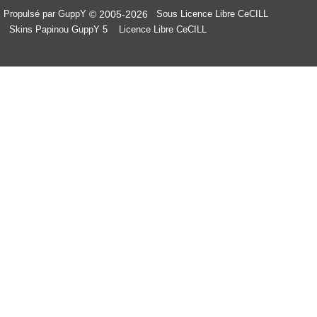
© 2005-2026
Propulsé par GuppY
Sous Licence Libre CeCILL
Skins Papinou GuppY 5
Licence Libre CeCILL