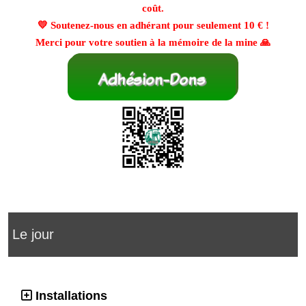
coût.
💛 Soutenez-nous en adhérant pour seulement
10 €
!
Merci pour votre soutien à la mémoire de la mine 🙏
Le jour
Installations