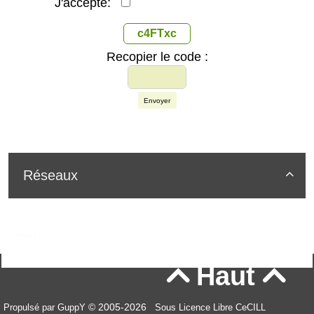
J'accepte:
c4FTxc
Recopier le code :
Envoyer
Réseaux

Haut


© 2005-2026
Propulsé par GuppY
Sous Licence Libre CeCILL