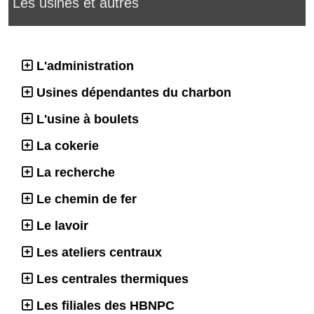
Les usines et autres
L'administration
Usines dépendantes du charbon
L'usine à boulets
La cokerie
La recherche
Le chemin de fer
Le lavoir
Les ateliers centraux
Les centrales thermiques
Les filiales des HBNPC