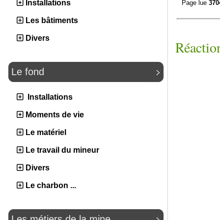
Installations
Page lue
370
Les bâtiments
Divers
Réaction
Le fond
Installations
Moments de vie
Le matériel
Le travail du mineur
Divers
Le charbon ...
Les métiers de la mine