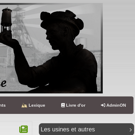
nts
Lexique
Livre d'or
AdminON
Les usines et autres