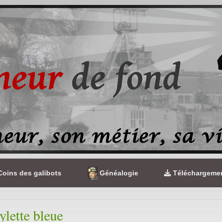
oins des galibots
Généalogie
Téléchargeme
lette bleue