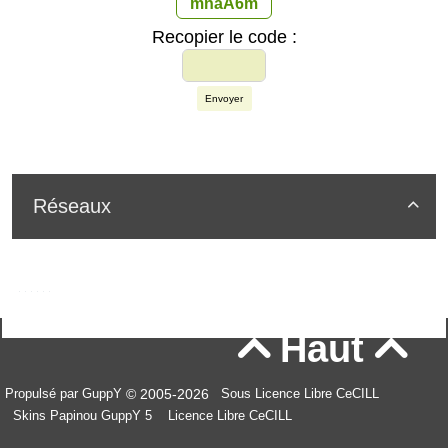
mnaA6m
Recopier le code :
Envoyer
Réseaux

Haut


© 2005-2026
Propulsé par GuppY
Sous Licence Libre CeCILL
Skins Papinou GuppY 5
Licence Libre CeCILL