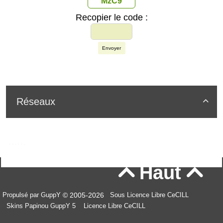
MzC9
Recopier le code :
Envoyer
Réseaux

Haut


© 2005-2026
Propulsé par GuppY
Sous Licence Libre CeCILL
Skins Papinou GuppY 5
Licence Libre CeCILL