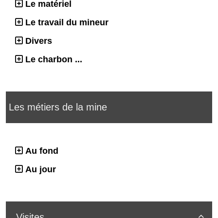
Le matériel
Le travail du mineur
Divers
Le charbon ...
Les métiers de la mine
Au fond
Au jour
Visites
