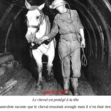
Le cheval est protégé à la tête
necdote raconte que le cheval ressortait aveugle mais il n’en était rien.