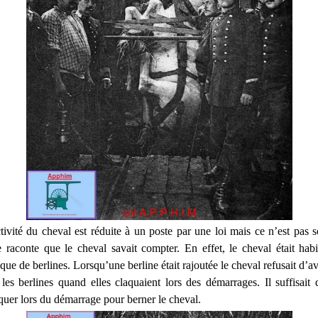
tivité du cheval est réduite à un poste par une loi mais ce n’est pas s
raconte que le cheval savait compter. En effet, le cheval était habi
ue de berlines. Lorsqu’une berline était rajoutée le cheval refusait d’av
t les berlines quand elles claquaient lors des démarrages. Il suffisait
aquer lors du démarrage pour berner le cheval.