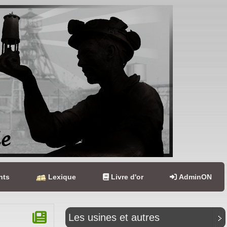
nts
Lexique
Livre d'or
AdminON
Les usines et autres