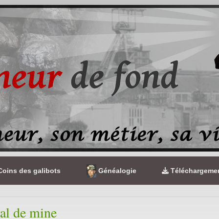
oins des galibots
Généalogie
Téléchargeme
al de mine