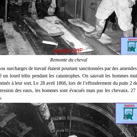
Remonte du cheval
ou surcharges de travail étaient pourtant sanctionnées par des amende
é un lourd tribu pendant les catastrophes. On sauvait les hommes ma
onnés à leur sort. Le 28 avril 1866, lors de l’effondrement du puits 2 d
 pression des eaux, les hommes sont évacués mais pas les chevaux. 27 
s.