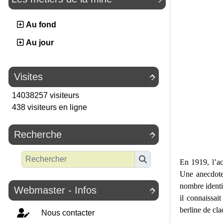
Au fond
Au jour
Visites

14038257 visiteurs
438 visiteurs en ligne
Recherche

En 1919, l’ac
Une anecdote 
nombre identiq
Webmaster - Infos

il connaissai
berline de cl
Nous contacter