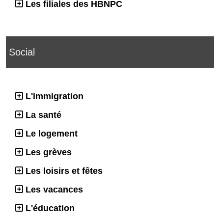
Les filiales des HBNPC
Social
L'immigration
La santé
Le logement
Les grèves
Les loisirs et fêtes
Les vacances
L'éducation